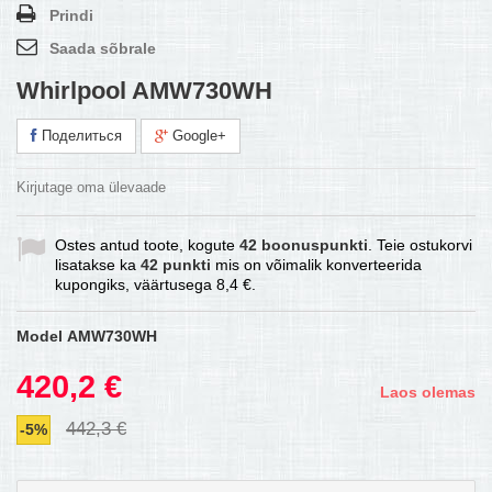
Prindi
Saada sõbrale
Whirlpool AMW730WH
Поделиться
Google+
Kirjutage oma ülevaade
Ostes antud toote, kogute
42
boonuspunkti
. Teie ostukorvi
lisatakse ka
42
punkti
mis on võimalik konverteerida
kupongiks, väärtusega
8,4 €
.
Model
AMW730WH
420,2 €
Laos olemas
442,3 €
-5%