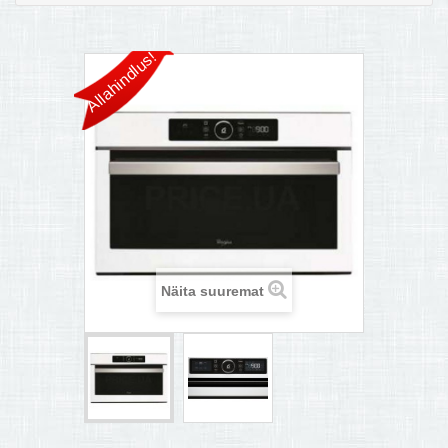
MULTIKEETJA.EE OSTUABI
Allahindlus!
KONTAKTID JA REKVISIIDID
BOONUSPROGRAMM
+
TÕUKERATAD
Näita suuremat