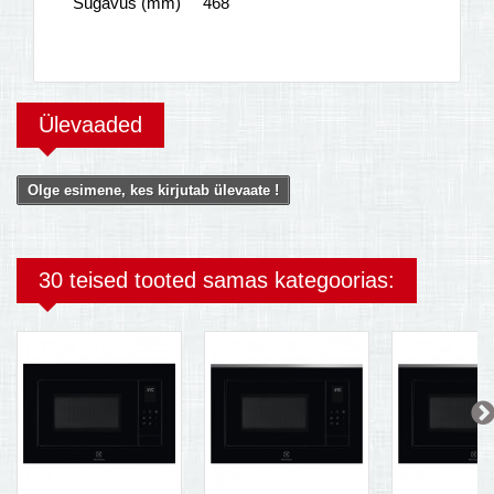
Sügavus (mm)
468
Ülevaaded
Olge esimene, kes kirjutab ülevaate !
30 teised tooted samas kategoorias: