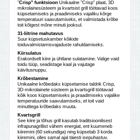
"
Crisp" funktsioon
Unikaalne "Crisp" plaat, 3D
mikrolainesüsteem ja kvartsist grill töötavad koos
küpsetamiseks ja praadimiseks vajaliku kõrge
temperatuuri saavutamiseks, et valmistada krõbe
toit kõigest mõne minuti jooksul.
31-liitrine mahutavus
Suur küpsetuskamber kõikide
toiduvalmistamisvajaduste rahuldamiseks.
Kiirsulatus
Erakordselt kiire ja ühtlane sulatamine. Valige vaid
toidu tüüp, seadistage kaal ja vajutage
käivitusnuppu.
Krõbestamine
Unikaalne krõbedaks küpsetamise taldrik Crisp,
3D-mikrolainete süsteem ja kvartsgrill töötavad
kõik koos küpsetamiseks ja praadimiseks vajalike
temperatuuride saavutamiseks, et toit vaid
minutitega krõbedaks muuta.
Kvartsgrill
See kiire ja tõhus grill kasutab traditsioonilisest
infrapunagrillist vähem energiat, ent kuumeneb
kiiremini (60 sekundiga) ning küpsetab 3 korda
kiiremini, olles samal ajal täiesti isepuhastuv.