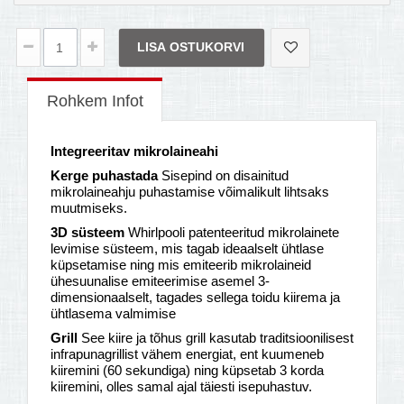
LISA OSTUKORVI
Rohkem Infot
Integreeritav mikrolaineahi
Kerge
puhastada
Sisepind on disainitud
mikrolaineahju puhastamise võimalikult lihtsaks
muutmiseks.
3D süsteem
Whirlpooli patenteeritud mikrolainete
levimise süsteem, mis tagab ideaalselt ühtlase
küpsetamise ning mis emiteerib mikrolaineid
ühesuunalise emiteerimise asemel 3-
dimensionaalselt, tagades sellega toidu kiirema ja
ühtlasema valmimise
Grill
See kiire ja tõhus grill kasutab traditsioonilisest
infrapunagrillist vähem energiat, ent kuumeneb
kiiremini (60 sekundiga) ning küpsetab 3 korda
kiiremini, olles samal ajal täiesti isepuhastuv.