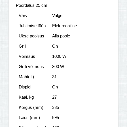
Pöördalus 25 cm
Värv
Valge
Juhtimise tüüp
Elektrooniline
Ukse poolsus
Alla poole
Grill
On
Võimsus
1000 W
Grilli võimsus
800 W
Maht( l )
31
Displei
On
Kaal, kg
27
Kõrgus (mm)
385
Laius (mm)
595