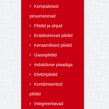
Kompaktsed
pesumasinad
Pliidid ja ahjud
Eraldiseisvad pliidid
Keraamilised pliidid
Gaasipliidid
Induktiivse plaadiga
Elektripliidid
Kombineeritud
pliidid
Integreeritavad