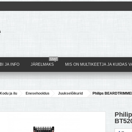
Uus!
I JA INFO
JÄRELMAKS
MIS ON MULTIKEETJA JA KUIDAS V
Kodu ja ilu
Enesehooldus
Juukselõikurid
Philips BEARDTRIMMER
Phil
BT520