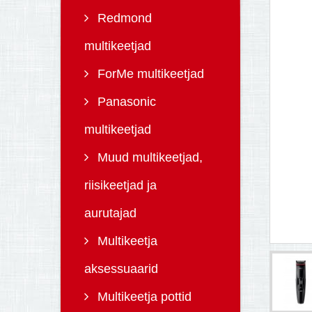
Redmond
multikeetjad
ForMe multikeetjad
Panasonic
multikeetjad
Muud multikeetjad,
riisikeetjad ja
aurutajad
Multikeetja
aksessuaarid
Multikeetja pottid