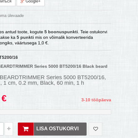
иться
Google+
 oma ülevaade
es antud toote, kogute
5
boonuspunkti
. Teie ostukorvi
atakse ka
5
punkti
mis on võimalik konverteerida
ongiks, väärtusega
1,0 €
.
T5200/16
 BEARDTRIMMER Series 5000 BT5200/16 Black beard
s BEARDTRIMMER Series 5000 BT5200/16,
 1 cm, 0.2 mm, Black, 60 min, 1 h
 €
3-10 tööpäeva
LISA OSTUKORVI