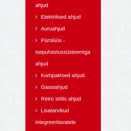
ahjud
Elektrilised ahjud
Auruahjud
Pürolüüs -
isepuhastussüsteemiga
ahjud
Kompaktsed ahjud
Gaasiahjud
Retro stiilis ahjud
Lisatarvikud
integreeritavatele