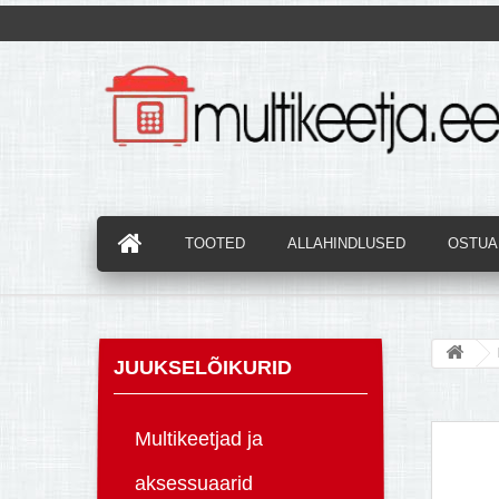
TOOTED
ALLAHINDLUSED
OSTUAB
JUUKSELÕIKURID
Multikeetjad ja
aksessuaarid