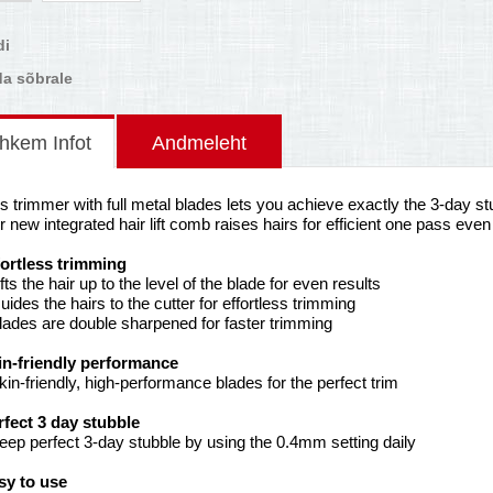
di
a sõbrale
hkem Infot
Andmeleht
s trimmer with full metal blades lets you achieve exactly the 3-day st
 new integrated hair lift comb raises hairs for efficient one pass even
fortless trimming
ifts the hair up to the level of the blade for even results
uides the hairs to the cutter for effortless trimming
lades are double sharpened for faster trimming
in-friendly performance
kin-friendly, high-performance blades for the perfect trim
rfect 3 day stubble
eep perfect 3-day stubble by using the 0.4mm setting daily
sy to use