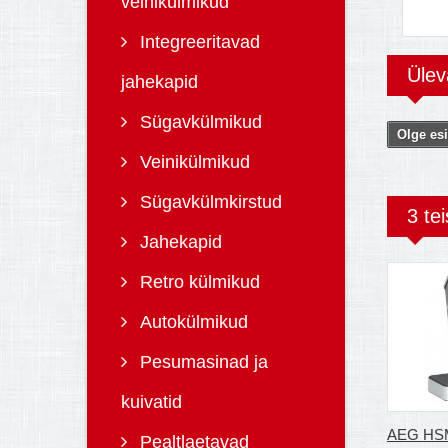
veinikülmikud
Integreeritavad
Üle
jahekapid
Sügavkülmikud
Olge esi
Veinikülmikud
Sügavkülmkirstud
3 te
Jahekapid
Retro külmikud
Autokülmikud
Pesumasinad ja
kuivatid
AEG HSM
Pealtlaetavad