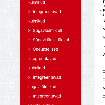
- 1
külmikud
- 6
- 1
Integreeritavad
- 2
külmikud
N
M
Sügavkülmik all
M
Sügavkülmik üleval
S
Üheukselised
W
integreeritavad
C
külmikud
O
Integreeritavad
C
sügavkülmikud
A
Integreeritavad
C