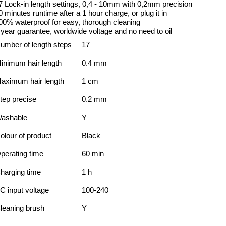
7 Lock-in length settings, 0,4 - 10mm with 0,2mm precision
0 minutes runtime after a 1 hour charge, or plug it in
00% waterproof for easy, thorough cleaning
 year guarantee, worldwide voltage and no need to oil
umber of length steps
17
inimum hair length
0.4 mm
aximum hair length
1 cm
tep precise
0.2 mm
ashable
Y
olour of product
Black
perating time
60 min
harging time
1 h
C input voltage
100-240
leaning brush
Y