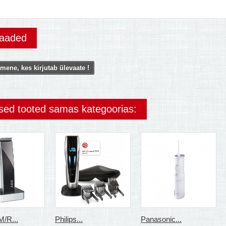
vaaded
mene, kes kirjutab ülevaate !
ised tooted samas kategoorias:
/R...
Philips...
Panasonic...