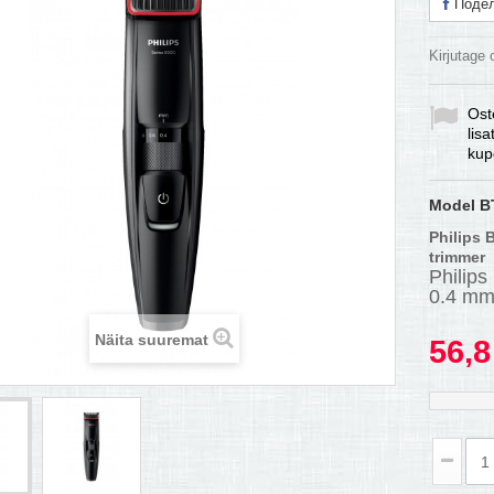
Подел
Kirjutage
Ost
lis
kup
Model
B
Philips
trimmer
Philip
0.4 mm,
Näita suuremat
56,8