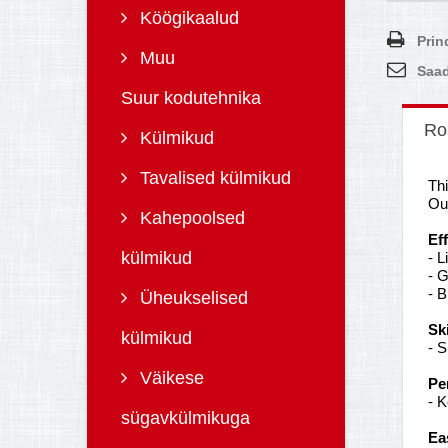
Köögikaalud
Prin
Muu
Saad
Suur kodutehnika
Ro
Külmikud
Tavalised külmikud
Thi
Our
Kahepoolsed
Ef
külmikud
- L
- G
- B
Üheukselised
Sk
külmikud
- S
Väikese
Pe
- K
sügavkülmikuga
Ea