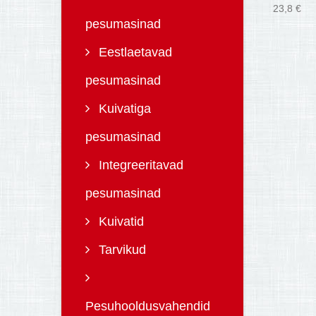
23,8 €
pesumasinad
Eestlaetavad
pesumasinad
Kuivatiga
pesumasinad
Integreeritavad
pesumasinad
Kuivatid
Tarvikud
Pesuhooldusvahendid