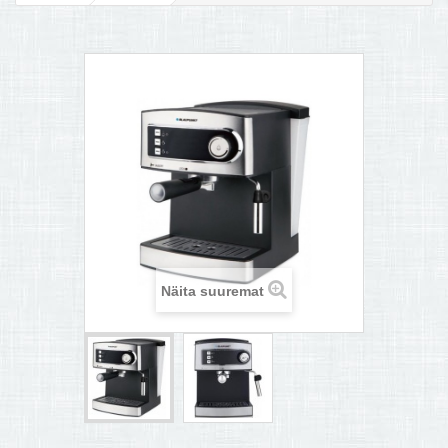
MULTIKEETJA.EE OSTUABI
KONTAKTID JA REKVISIIDID
BOONUSPROGRAMM
+
TÕUKERATAD
Näita suuremat