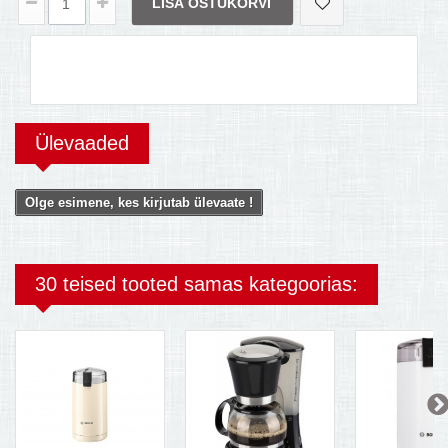
LISA OSTUKORVI
Ülevaaded
Olge esimene, kes kirjutab ülevaate !
30 teised tooted samas kategoorias: