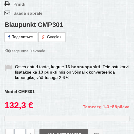
Prindi
Saada sõbrale
Blaupunkt CMP301
Поделиться
Google+
Kirjutage oma ülevaade
Ostes antud toote, kogute
13
boonuspunkti
. Teie ostukorvi
lisatakse ka
13
punkti
mis on võimalik konverteerida
kupongiks, väärtusega
2,6 €
.
Model
CMP301
132,3 €
Tarneaeg 1-3 tööpäeva