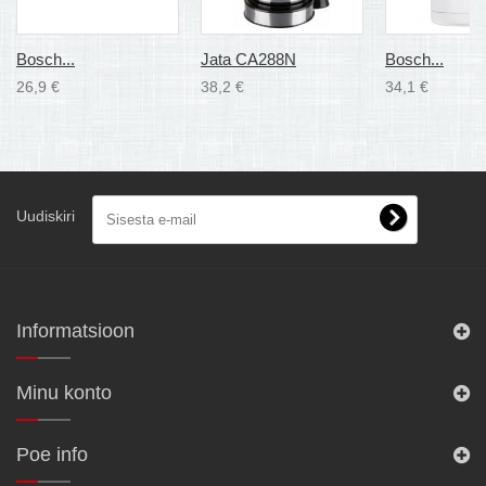
Bosch...
Jata CA288N
Bosch...
26,9 €
38,2 €
34,1 €
Uudiskiri
Informatsioon
Minu konto
Poe info