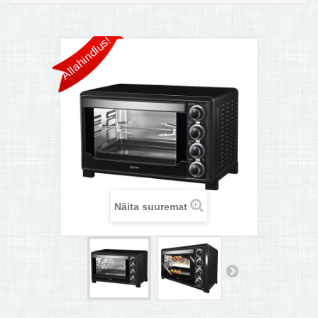
MULTIKEETJA.EE OSTUABI
Allahindlus!
KONTAKTID JA REKVISIIDID
BOONUSPROGRAMM
+
TÕUKERATAD
Näita suuremat