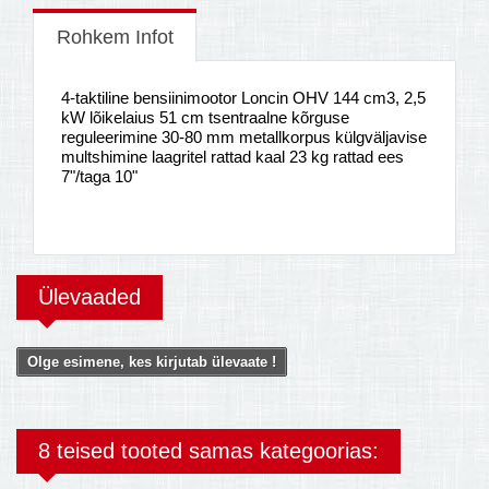
Rohkem Infot
4-taktiline bensiinimootor Loncin OHV 144 cm3, 2,5
kW lõikelaius 51 cm tsentraalne kõrguse
reguleerimine 30-80 mm metallkorpus külgväljavise
multshimine laagritel rattad kaal 23 kg rattad ees
7"/taga 10"
Ülevaaded
Olge esimene, kes kirjutab ülevaate !
8 teised tooted samas kategoorias: