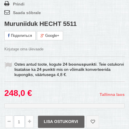
Prindi
Saada sõbrale
Muruniiduk HECHT 5511
Поделиться
Google+
Kirjutage oma ülevaade
Ostes antud toote, kogute
24
boonuspunkti
. Teie ostukorvi
lisatakse ka
24
punkti
mis on võimalik konverteerida
kupongiks, väärtusega
4,8 €
.
248,0 €
Tallinna laos
LISA OSTUKORVI