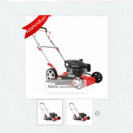
MULTIKEETJA.EE OSTUABI
Allahindlus!
KONTAKTID JA REKVISIIDID
BOONUSPROGRAMM
+
TÕUKERATAD
Näita suuremat