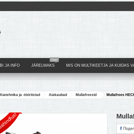
Uus!
I JA INFO
JÄRELMAKS
MIS ON MULTIKEETJA JA KUIDAS V
Aiatehnika ja -tööriistad
Aiakaubad
Mullafreesid
Mullafrees HEC
lahindlus!
Mulla
Подел