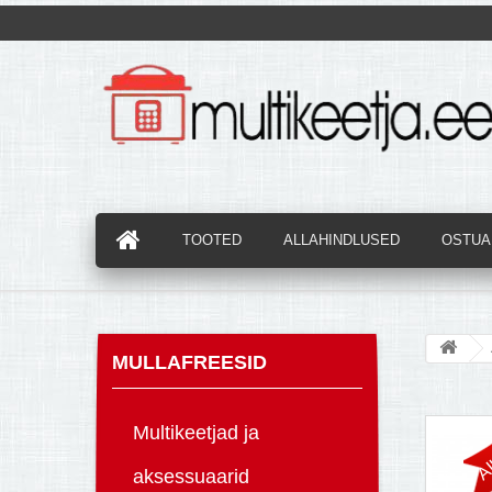
TOOTED
ALLAHINDLUSED
OSTUAB
MULLAFREESID
Al
Multikeetjad ja
aksessuaarid