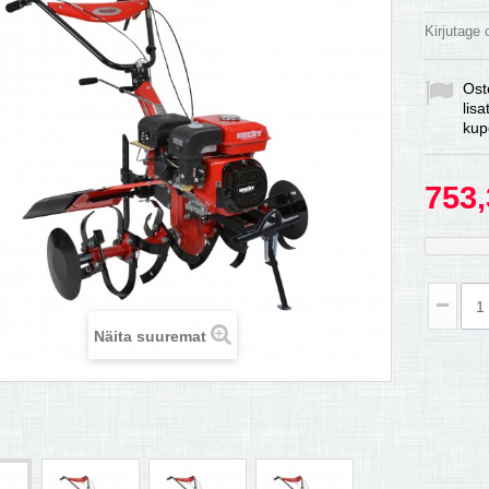
Kirjutage
Ost
lis
kup
753,
Näita suuremat