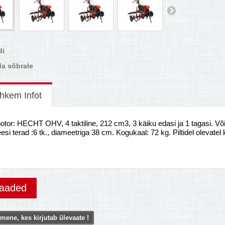
di
a sõbrale
hkem Infot
tor: HECHT OHV, 4 taktiline, 212 cm3, 3 käiku edasi ja 1 tagasi. Või
esi terad :6 tk., diameetriga 38 cm. Kogukaal: 72 kg. Piltidel olevate
vaaded
mene, kes kirjutab ülevaate !