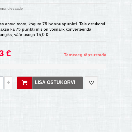
 oma ülevaade
es antud toote, kogute
75
boonuspunkti
. Teie ostukorvi
atakse ka
75
punkti
mis on võimalik konverteerida
ongiks, väärtusega
15,0 €
.
3 €
Tarneaeg täpsustada
LISA OSTUKORVI