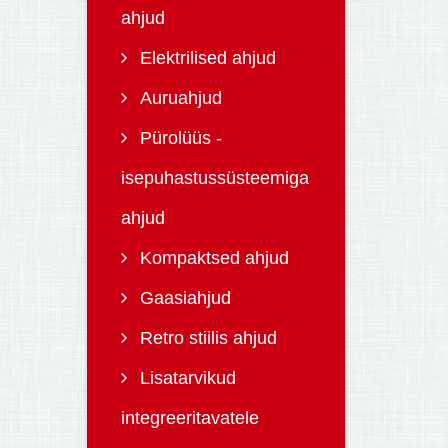
ahjud
Elektrilised ahjud
Auruahjud
Pürolüüs -
isepuhastussüsteemiga
ahjud
Kompaktsed ahjud
Gaasiahjud
Retro stiilis ahjud
Lisatarvikud
integreeritavatele