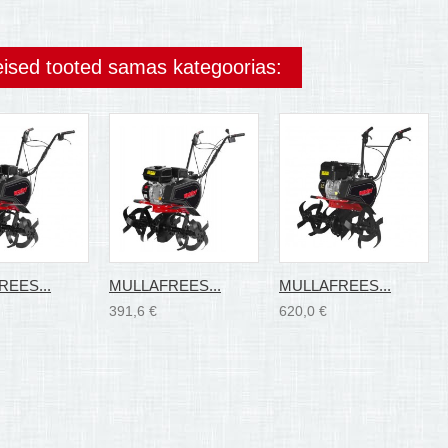
eised tooted samas kategoorias:
EES...
MULLAFREES...
MULLAFREES...
391,6 €
620,0 €