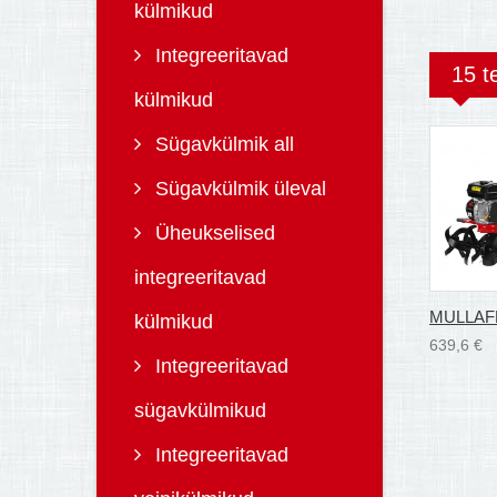
külmikud
Integreeritavad
15 t
külmikud
Sügavkülmik all
Sügavkülmik üleval
Üheukselised
integreeritavad
MULLAFR
külmikud
639,6 €
Integreeritavad
sügavkülmikud
Integreeritavad