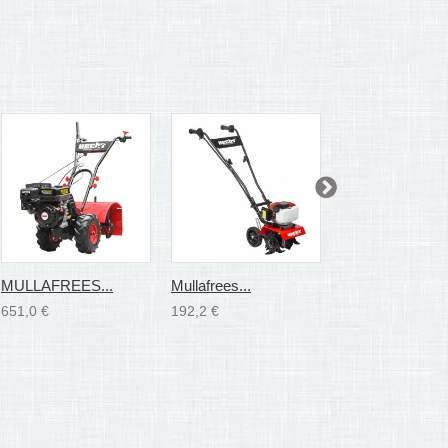
MULLAFREES...
Mullafrees...
Mullafrees...
651,0 €
192,2 €
546,6 €