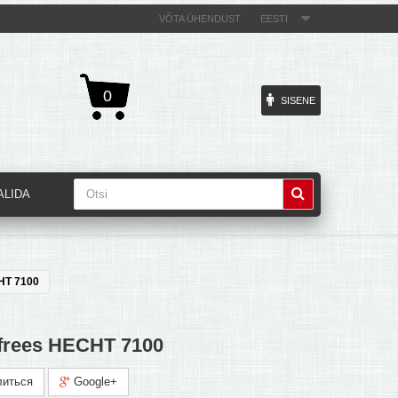
VÕTA ÜHENDUST
EESTI
0
SISENE
ALIDA
HT 7100
frees HECHT 7100
иться
Google+