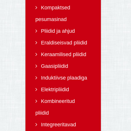
Kompaktsed
pesumasinad
Pliidid ja ahjud
Eraldiseisvad pliidid
Keraamilised pliidid
Gaasipliidid
Induktiivse plaadiga
Elektripliidid
Kombineeritud
pliidid
Integreeritavad