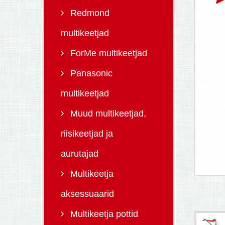
Redmond
multikeetjad
ForMe multikeetjad
Panasonic
multikeetjad
Muud multikeetjad,
riisikeetjad ja
aurutajad
Multikeetja
aksessuaarid
Multikeetja pottid