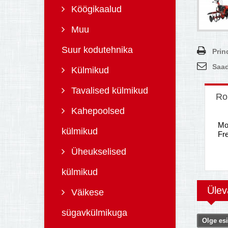
Köögikaalud
Muu
Suur kodutehnika
Prin
Saad
Külmikud
Tavalised külmikud
Ro
Kahepoolsed
Moo
külmikud
Fre
Üheukselised
külmikud
Üle
Väikese
sügavkülmikuga
Olge esi