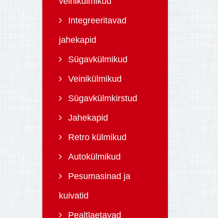
veinikülmikud
Integreeritavad
jahekapid
Sügavkülmikud
Veinikülmikud
Sügavkülmkirstud
Jahekapid
Retro külmikud
Autokülmikud
Pesumasinad ja
kuivatid
Pealtlaetavad