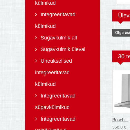
külmikud
Integreeritavad
Üle
külmikud
Olge esi
Sügavkülmik all
Sügavkülmik üleval
30 t
Üheukselised
integreeritavad
külmikud
Integreeritavad
sügavkülmikud
Integreeritavad
Bosch...
558,0 €