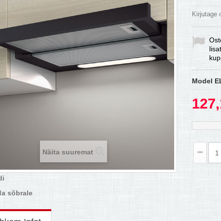
Kirjutage
Ost
lis
kup
Model
E
127,
Näita suuremat
di
a sõbrale