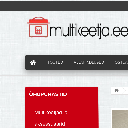
TOOTED
ALLAHINDLUSED
OSTUAB
ÕHUPUHASTID
Multikeetjad ja
aksessuaarid