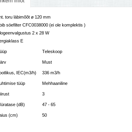
hkem Infot
nt. toru läbimõõt ø 120 mm
ib söefilter CFC0038000 (ei ole komplektis )
logeenvalgustus 2 x 28 W
ergiaklass E
üüp
Тeleskoop
ärv
Must
ootlikus, IEC(m3/h)
336 m3/h
uhtimise tüüp
Mehhaaniline
iirust
3
üratase (dB)
47 - 65
aius (cm)
50