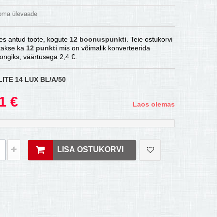
 oma ülevaade
es antud toote, kogute
12
boonuspunkti
. Teie ostukorvi
atakse ka
12
punkti
mis on võimalik konverteerida
ongiks, väärtusega
2,4 €
.
LITE 14 LUX BL/A/50
1 €
Laos olemas
LISA OSTUKORVI