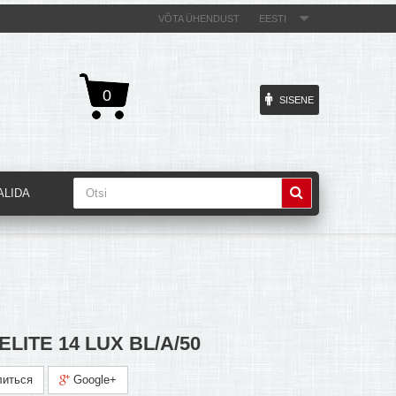
VÕTA ÜHENDUST
EESTI
0
SISENE
ALIDA
 ELITE 14 LUX BL/A/50
иться
Google+