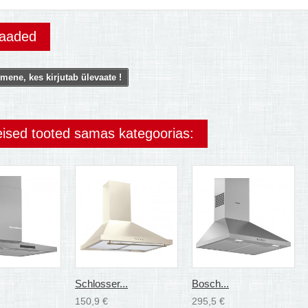
vaaded
mene, kes kirjutab ülevaate !
eised tooted samas kategoorias:
Schlosser...
Bosch...
150,9 €
295,5 €