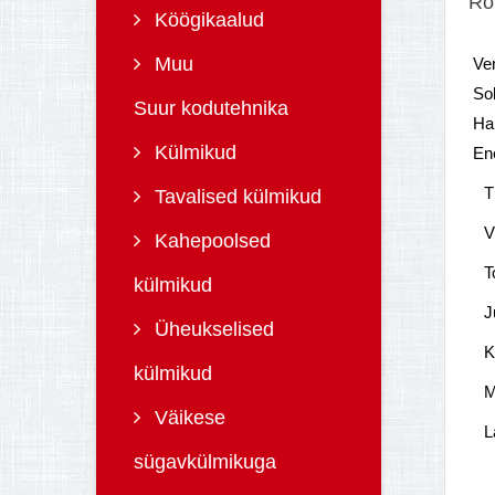
Ro
Köögikaalud
Muu
Ve
Sob
Suur kodutehnika
Ha
Külmikud
En
T
Tavalised külmikud
V
Kahepoolsed
T
külmikud
J
Üheukselised
K
külmikud
M
Väikese
L
sügavkülmikuga