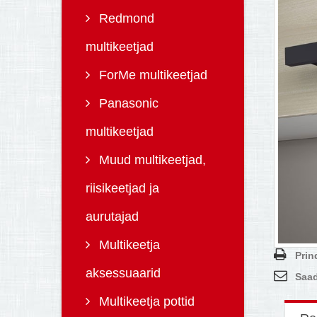
Redmond
multikeetjad
ForMe multikeetjad
Panasonic
multikeetjad
Muud multikeetjad,
riisikeetjad ja
aurutajad
Multikeetja
Prin
aksessuaarid
Saad
Multikeetja pottid