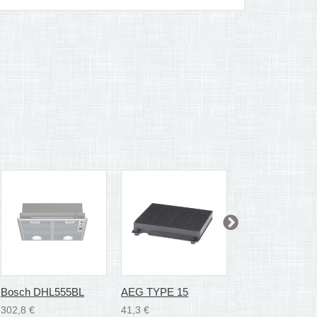
Bosch DHL555BL
AEG TYPE 15
Bosch DHZ730
302,8 €
41,3 €
35,1 €