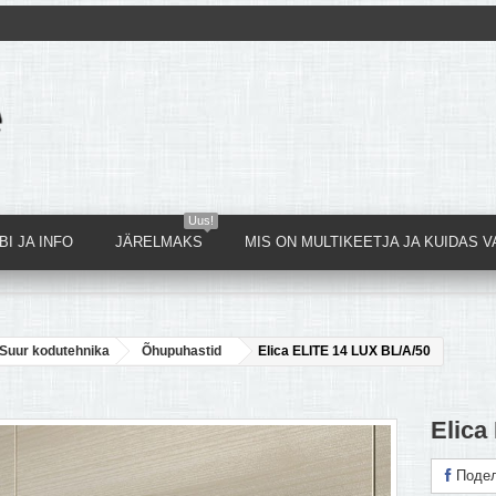
Uus!
I JA INFO
JÄRELMAKS
MIS ON MULTIKEETJA JA KUIDAS V
Suur kodutehnika
Õhupuhastid
Elica ELITE 14 LUX BL/A/50
Elica
Подел