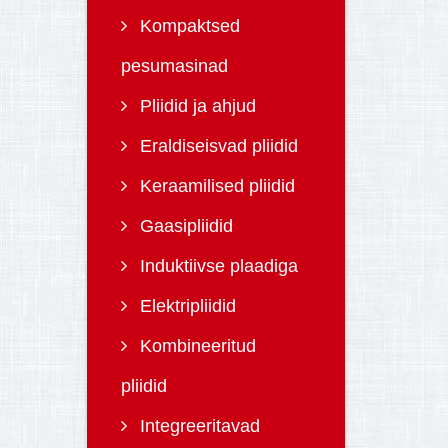
Kompaktsed
pesumasinad
Pliidid ja ahjud
Eraldiseisvad pliidid
Keraamilised pliidid
Gaasipliidid
Induktiivse plaadiga
Elektripliidid
Kombineeritud
pliidid
Integreeritavad