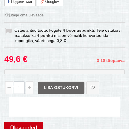
Поделиться
Google+
Kirjutage oma ülevaade
Ostes antud toote, kogute
4
boonuspunkti
. Teie ostukorvi
lisatakse ka
4
punkti
mis on võimalik konverteerida
kupongiks, väärtusega
0,8 €
.
49,6 €
3-10 tööpäeva
LISA OSTUKORVI
Ülevaaded