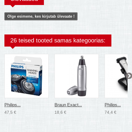
Olge esimene, kes kirjutab ülevaate !
26 teised tooted samas kategoorias:
Philips...
Braun Exact...
Philips...
47,5 €
18,6 €
74,4 €