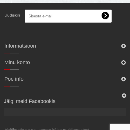
Uudiskiri
Informatsioon
Minu konto
Poe info
Jälgi meid Facebookis
Multikeetja.ee on - teame kõike multikeetjatest!