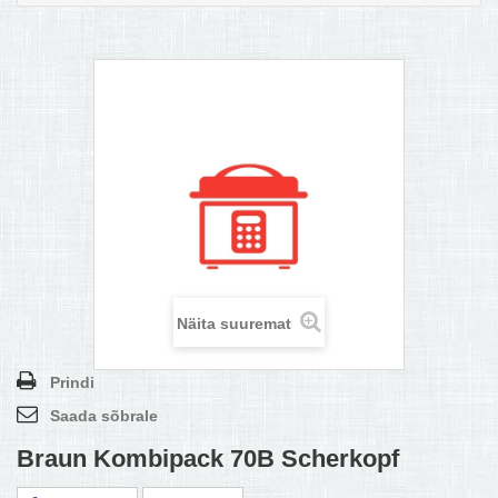
MULTIKEETJA.EE OSTUABI
KONTAKTID JA REKVISIIDID
BOONUSPROGRAMM
+
TÕUKERATAD
Näita suuremat
Prindi
Saada sõbrale
Braun Kombipack 70B Scherkopf