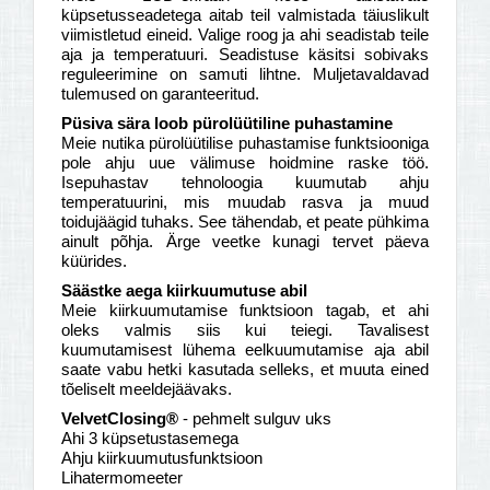
küpsetusseadetega aitab teil valmistada täiuslikult
viimistletud eineid. Valige roog ja ahi seadistab teile
aja ja temperatuuri. Seadistuse käsitsi sobivaks
reguleerimine on samuti lihtne. Muljetavaldavad
tulemused on garanteeritud.
Püsiva sära loob pürolüütiline puhastamine
Meie nutika pürolüütilise puhastamise funktsiooniga
pole ahju uue välimuse hoidmine raske töö.
Isepuhastav tehnoloogia kuumutab ahju
temperatuurini, mis muudab rasva ja muud
toidujäägid tuhaks. See tähendab, et peate pühkima
ainult põhja. Ärge veetke kunagi tervet päeva
küürides.
Säästke aega kiirkuumutuse abil
Meie kiirkuumutamise funktsioon tagab, et ahi
oleks valmis siis kui teiegi. Tavalisest
kuumutamisest lühema eelkuumutamise aja abil
saate vabu hetki kasutada selleks, et muuta eined
tõeliselt meeldejäävaks.
VelvetClosing®
- pehmelt sulguv uks
Ahi 3 küpsetustasemega
Ahju kiirkuumutusfunktsioon
Lihatermomeeter