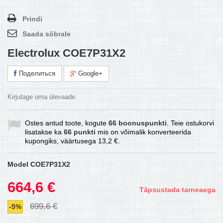
Prindi
Saada sõbrale
Electrolux COE7P31X2
Поделиться
Google+
Kirjutage oma ülevaade
Ostes antud toote, kogute
66
boonuspunkti
. Teie ostukorvi
lisatakse ka
66
punkti
mis on võimalik konverteerida
kupongiks, väärtusega
13,2 €
.
Model
COE7P31X2
664,6 €
Täpsustada tarneaega
699,6 €
-5%