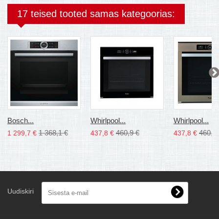
17 teised tooted samas kategoorias:
Bosch...
Whirlpool...
Whirlpool...
1 368,1 €
460,9 €
460,9
1 299,7 €
437,8 €
437,8 €
Uudiskiri