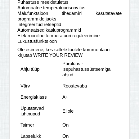
Puhastuse meeldetuletus
Automaatne temperatuurisoovitus
Mälufunktsioon tihedamini kasutatavate
programmide jaoks
Integreeritud retseptid
Automaatsed kaaluprogrammid
Elektrooniline temperatuuri reguleerimine
Lukustusfunktsioon
Ole esimene, kes sellele tootele kommentaari
kirjutab WRITE YOUR REVIEW
Pürolüüs -
Ahju tüüp
isepuhastussüsteemiga
ahjud
Värv
Roostevaba
Energiaklass
A+
Uputatavad
Ei ole
juhtnupud
Taimer
On
Lapselukk
On