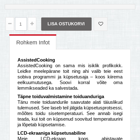
LISA OSTUKORVI
Rohkem Infot
AssistedCooking
AssistedCooking on sama mis isiklik profikokk.
Leidke meelepärane toit ning ahi valib teie eest
sobiva programmi ja küpsetusaja – koos kiirema
eelkuumutusega. Soovi korral võite oma
lemmikseaded ka salvestada.
Täpne toiduvalmistamine toiduanduriga
Tänu meie toiduandurile saavutate alati täiuslikud
tulemused. See laseb teil jälgida küpsetusprotsessi,
mõõtes toidu sisetemperatuuri. See annab isegi
teada, kui toit on küpsenud soovitud temperatuurini
ja lõpetab küpsetamise.
LCD-ekraaniga küpsetusabiline
Meie LCD-ekraan koos abistavate