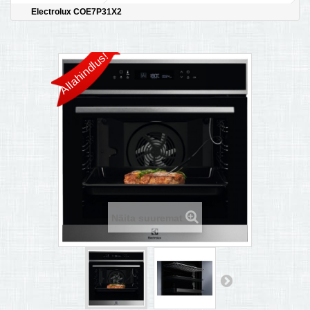
Electrolux COE7P31X2
MULTIKEETJA.EE OSTUABI
KONTAKTID JA REKVISIIDID
Allahindlus!
BOONUSPROGRAMM
+
TÕUKERATAD
Näita suuremat