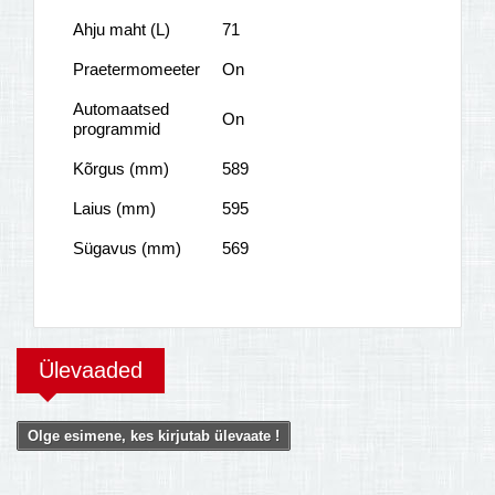
Ahju maht (L)
71
Praetermomeeter
On
Automaatsed
On
programmid
Kõrgus (mm)
589
Laius (mm)
595
Sügavus (mm)
569
Ülevaaded
Olge esimene, kes kirjutab ülevaate !