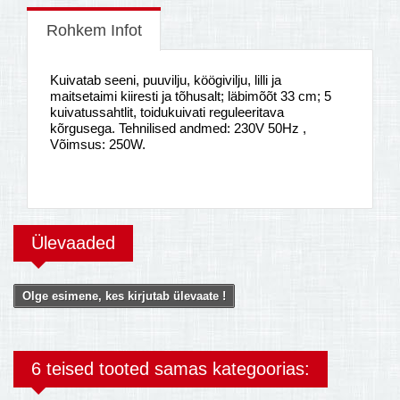
Rohkem Infot
Kuivatab seeni, puuvilju, köögivilju, lilli ja
maitsetaimi kiiresti ja tõhusalt; läbimõõt 33 cm; 5
kuivatussahtlit, toidukuivati reguleeritava
kõrgusega. Tehnilised andmed: 230V 50Hz ,
Võimsus: 250W.
Ülevaaded
Olge esimene, kes kirjutab ülevaate !
6 teised tooted samas kategoorias: