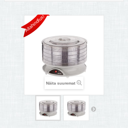
MULTIKEETJA.EE OSTUABI
Allahindlus!
KONTAKTID JA REKVISIIDID
BOONUSPROGRAMM
+
TÕUKERATAD
Näita suuremat