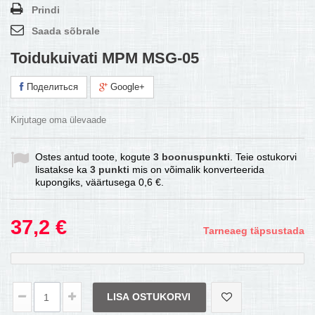
Prindi
Saada sõbrale
Toidukuivati MPM MSG-05
Поделиться
Google+
Kirjutage oma ülevaade
Ostes antud toote, kogute
3
boonuspunkti
. Teie ostukorvi
lisatakse ka
3
punkti
mis on võimalik konverteerida
kupongiks, väärtusega
0,6 €
.
37,2 €
Tarneaeg täpsustada
LISA OSTUKORVI