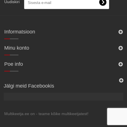
Uudiskiri
Informatsioon
Minu konto
Poe info
Jälgi meid Facebookis
Multikeetja.ee on - teame kõike multikeetjatest!