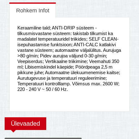
Rohkem Infot
Keraamiline tald; ANTI-DRIP süsteem -
tilkusmisvastane süsteem: takistab tilkumist ka
madalatel temperatuuridel triikides; SELF CLEAN-
isepuhastamise funktsioon; ANTI-CALC katlakivi
vastane süsteem; automaatne väljalülitus. Aurujuga
>80 g/min; Pidev aurujoa väljund 0-30 g/min;
Veepiserdus; Vertikaalne triikimine; Veemahuti 350
ml; Libisemiskindel käepide; Pöördpeaga 2,5 m
pikkune juhe; Automaatne ülekuumenemise kaitse;
Aurutugevuse ja temperatuuri reguleerimine;
Temperatuuri kontrolllamp. Võimsus max. 2600 W;
220 - 240 V ~ 50 / 60 Hz.
Ülevaaded