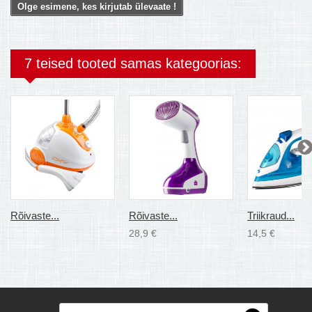
Olge esimene, kes kirjutab ülevaate !
7 teised tooted samas kategoorias:
Rõivaste...
Rõivaste...
Triikraud...
28,9 €
14,5 €