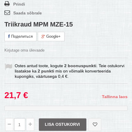
Prindi
Saada sõbrale
Triikraud MPM MZE-15
Поделиться
Google+
Kirjutage oma ülevaade
Ostes antud toote, kogute
2
boonuspunkti
. Teie ostukorvi
lisatakse ka
2
punkti
mis on võimalik konverteerida
kupongiks, väärtusega
0,4 €
.
21,7 €
Tallinna laos
LISA OSTUKORVI