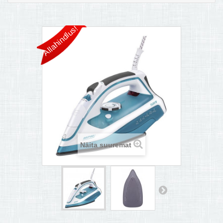
MULTIKEETJA.EE OSTUABI
Allahindlus!
KONTAKTID JA REKVISIIDID
BOONUSPROGRAMM
+
TÕUKERATAD
Näita suuremat