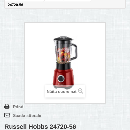
24720-56
MULTIKEETJA.EE OSTUABI
KONTAKTID JA REKVISIIDID
BOONUSPROGRAMM
+
TÕUKERATAD
Näita suuremat
Prindi
Saada sõbrale
Russell Hobbs 24720-56