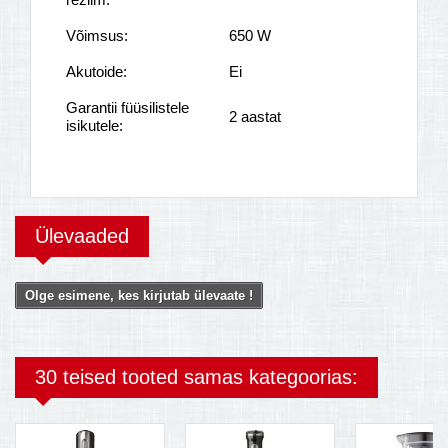
Võimsus:
650 W
Akutoide:
Ei
Garantii füüsilistele
2 aastat
isikutele:
Ülevaaded
Olge esimene, kes kirjutab ülevaate !
30 teised tooted samas kategoorias: