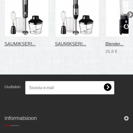
SAUMIKSERI...
SAUMIKSERI...
Blender...
25,8 €
Uudiskiri
Informatsioon