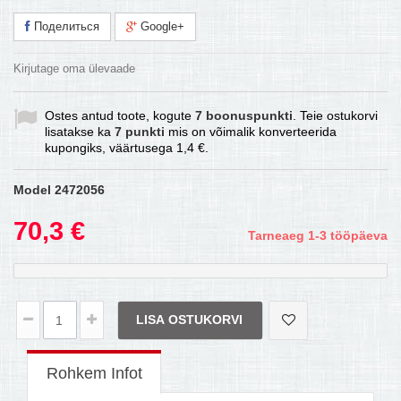
Поделиться
Google+
Kirjutage oma ülevaade
Ostes antud toote, kogute
7
boonuspunkti
. Teie ostukorvi
lisatakse ka
7
punkti
mis on võimalik konverteerida
kupongiks, väärtusega
1,4 €
.
Model
2472056
70,3 €
Tarneaeg 1-3 tööpäeva
LISA OSTUKORVI
Rohkem Infot