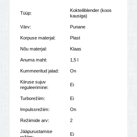
Kokteiliblender (koos
Tüüp:
kausiga)
Värv:
Punane
Korpuse materjal:
Plast
Nõu materjal:
Klaas
Anuma maht:
1,5 l
Kummeeritud jalad:
On
Kiiruse sujuv
Ei
reguleerimine:
Turborežiim:
Ei
Impulssrežiim:
On
Režiimide arv:
2
Jääpurustamise
Ei
režiim: