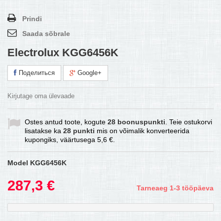
Prindi
Saada sõbrale
Electrolux KGG6456K
Поделиться
Google+
Kirjutage oma ülevaade
Ostes antud toote, kogute
28
boonuspunkti
. Teie ostukorvi
lisatakse ka
28
punkti
mis on võimalik konverteerida
kupongiks, väärtusega
5,6 €
.
Model
KGG6456K
287,3 €
Tarneaeg 1-3 tööpäeva