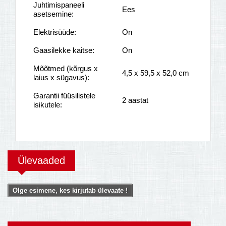
Juhtimispaneeli
Ees
asetsemine:
Elektrisüüde:
On
Gaasilekke kaitse:
On
Mõõtmed (kõrgus x
4,5 x 59,5 x 52,0 cm
laius x sügavus):
Garantii füüsilistele
2 aastat
isikutele:
Ülevaaded
Olge esimene, kes kirjutab ülevaate !