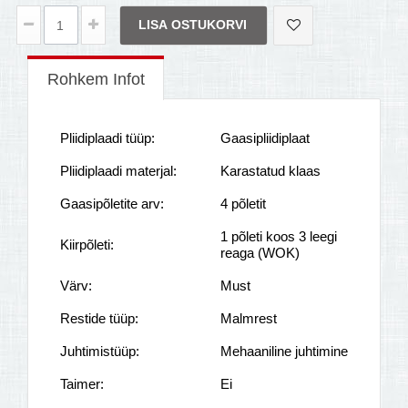
LISA OSTUKORVI
Rohkem Infot
Pliidiplaadi tüüp:
Gaasipliidiplaat
Pliidiplaadi materjal:
Karastatud klaas
Gaasipõletite arv:
4 põletit
1 põleti koos 3 leegi
Kiirpõleti:
reaga (WOK)
Värv:
Must
Restide tüüp:
Malmrest
Juhtimistüüp:
Mehaaniline juhtimine
Taimer:
Ei