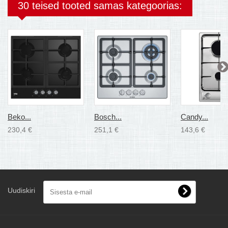
30 teised tooted samas kategoorias:
Beko...
Bosch...
Candy...
230,4 €
251,1 €
143,6 €
Uudiskiri