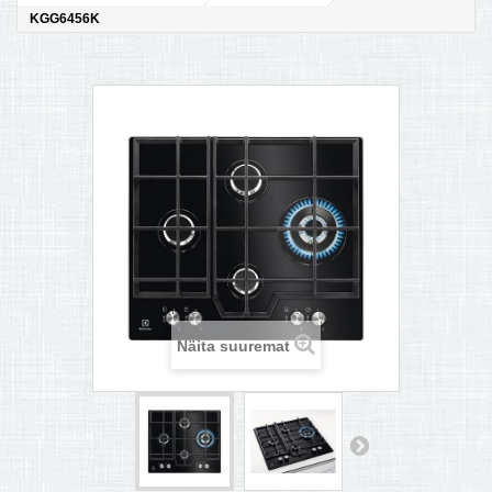
KGG6456K
MULTIKEETJA.EE OSTUABI
KONTAKTID JA REKVISIIDID
BOONUSPROGRAMM
+
TÕUKERATAD
Näita suuremat