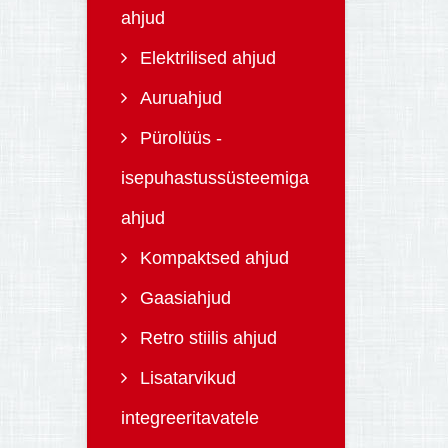
ahjud
Elektrilised ahjud
Auruahjud
Pürolüüs -
isepuhastussüsteemiga
ahjud
Kompaktsed ahjud
Gaasiahjud
Retro stiilis ahjud
Lisatarvikud
integreeritavatele