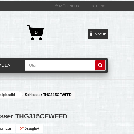
VÕTA ÜHENDUST
EESTI
0
SISENE
ALIDA
siplaadid
Schlosser THG315CFWFFD
osser THG315CFWFFD
иться
Google+