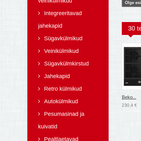
veinikülmikud
Olge esi
Integreeritavad
jahekapid
30 t
Sügavkülmikud
Veinikülmikud
Sügavkülmkirstud
Jahekapid
Retro külmikud
Beko...
Autokülmikud
230,4 €
Pesumasinad ja
kuivatid
Pealtlaetavad