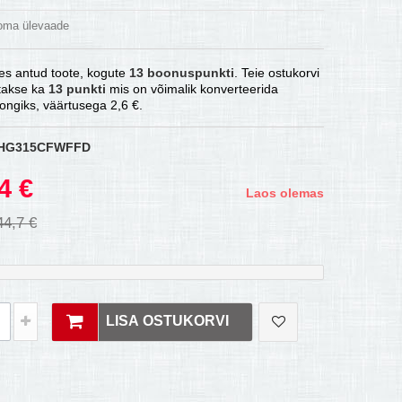
 oma ülevaade
es antud toote, kogute
13
boonuspunkti
. Teie ostukorvi
atakse ka
13
punkti
mis on võimalik konverteerida
ongiks, väärtusega
2,6 €
.
HG315CFWFFD
4 €
Laos olemas
44,7 €
LISA OSTUKORVI