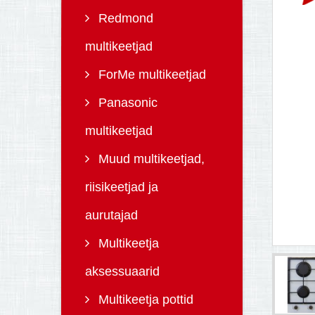
Redmond
multikeetjad
ForMe multikeetjad
Panasonic
multikeetjad
Muud multikeetjad,
riisikeetjad ja
aurutajad
Multikeetja
aksessuaarid
Multikeetja pottid