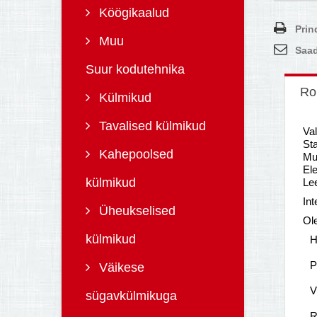
Köögikaalud
Prin
Muu
Saad
Suur kodutehnika
Ro
Külmikud
Tavalised külmikud
Val
Sta
Kahepoolsed
Mu
Ele
külmikud
Lee
In
Üheukselised
Ol
külmikud
H
P
Väikese
V
sügavkülmikuga
R