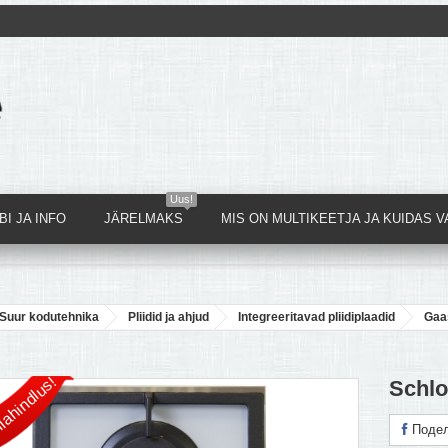
Uus!
I JA INFO
JÄRELMAKS
MIS ON MULTIKEETJA JA KUIDAS V
Suur kodutehnika
Pliidid ja ahjud
Integreeritavad pliidiplaadid
Gaa
lahindlus!
Schl
Подел