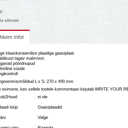
di
a sõbrale
hkem Infot
ge klaaskeraamilise plaadiga gaasiplaat.
biilsust tagav malmrest.
gavad pöördnupud
ktriline süüde
gikontroll
tegreerimismõõdud L x S: 270 x 490 mm
e esimene, kes sellele tootele kommentaari kirjutab WRITE YOUR 
ob2Hood
ei ole
laadi tüüp
Gaasiplaadid
ärv
Valge
aami värv
Raamita