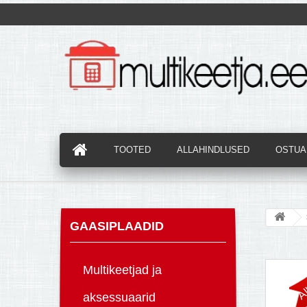
TOOTED
ALLAHINDLUSED
OSTUAB
GAASIPLAADID
Al
Multikeetjad ja
aksessuaarid