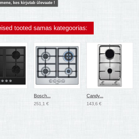
mene, kes kirjutab ülevaate !
eised tooted samas kategoorias:
Bosch...
Candy...
251,1 €
143,6 €