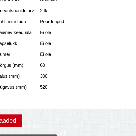
eedutsoonide arv
2 tk
uhtimise tüüp
Pöördnupud
aienev keeduala
Ei ole
apselukk
Ei ole
aimer
Ei ole
õrgus (mm)
60
aius (mm)
300
ügavus (mm)
520
vaaded