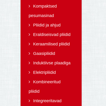
Kompaktsed
pesumasinad
Pliidid ja ahjud
Eraldiseisvad pliidid
Keraamilised pliidid
Gaasipliidid
Induktiivse plaadiga
Elektripliidid
Kombineeritud
pliidid
Integreeritavad