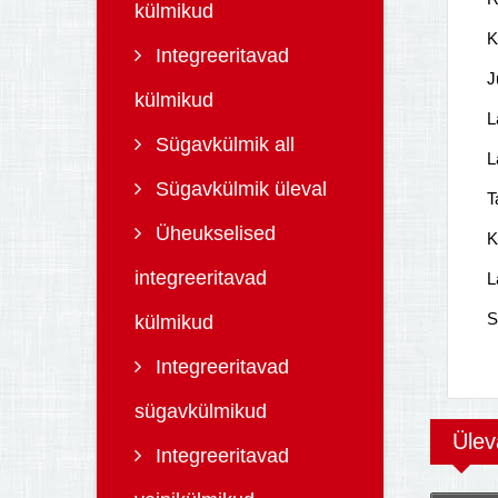
külmikud
K
Integreeritavad
J
külmikud
L
Sügavkülmik all
L
Sügavkülmik üleval
T
Üheukselised
K
integreeritavad
L
S
külmikud
Integreeritavad
sügavkülmikud
Üle
Integreeritavad