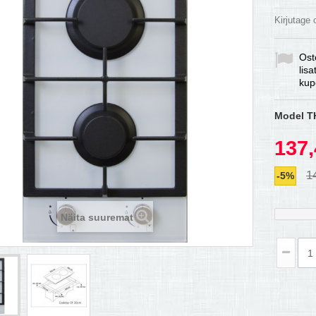
Kirjutage
Ost
lis
kup
Model
T
137,
1
-5%
Näita suuremat