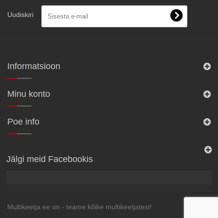
Uudiskiri
Informatsioon
Minu konto
Poe info
Jälgi meid Facebookis
Multikeetja.ee on - teame kõike multikeetjatest!