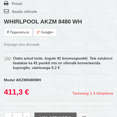
Prindi
Saada sõbrale
WHIRLPOOL AKZM 8480 WH
Поделиться
Google+
Kirjutage oma ülevaade
Ostes antud toote, kogute
41
boonuspunkti
. Teie ostukorvi
lisatakse ka
41
punkti
mis on võimalik konverteerida
kupongiks, väärtusega
8,2 €
.
Model
AKZM8480WH
411,3 €
Tarneaeg 1-3 tööpäeva