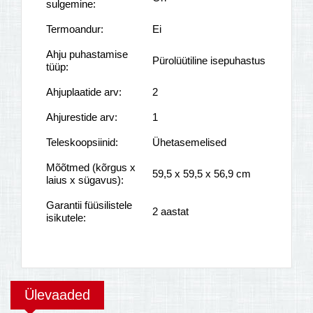
sulgemine:
Termoandur:
Ei
Ahju puhastamise
Pürolüütiline isepuhastus
tüüp:
Ahjuplaatide arv:
2
Ahjurestide arv:
1
Teleskoopsiinid:
Ühetasemelised
Mõõtmed (kõrgus x
59,5 x 59,5 x 56,9 cm
laius x sügavus):
Garantii füüsilistele
2 aastat
isikutele:
Ülevaaded