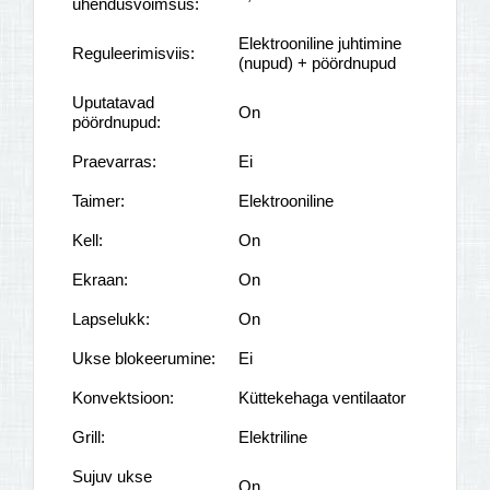
ühendusvõimsus:
Elektrooniline juhtimine
Reguleerimisviis:
(nupud) + pöördnupud
Uputatavad
On
pöördnupud:
Praevarras:
Ei
Taimer:
Elektrooniline
Kell:
On
Ekraan:
On
Lapselukk:
On
Ukse blokeerumine:
Ei
Konvektsioon:
Küttekehaga ventilaator
Grill:
Elektriline
Sujuv ukse
On