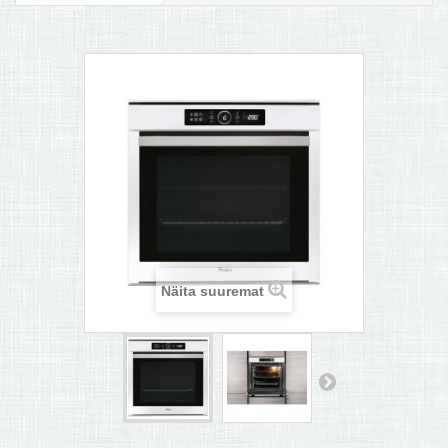
MULTIKEETJA.EE OSTUABI
KONTAKTID JA REKVISIIDID
BOONUSPROGRAMM
+
TÕUKERATAD
Näita suuremat