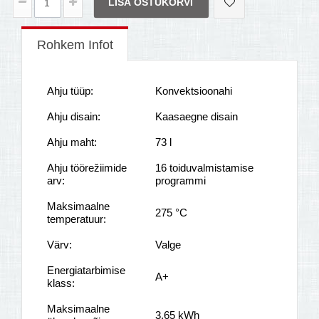
LISA OSTUKORVI
Rohkem Infot
Ahju tüüp:
Konvektsioonahi
Ahju disain:
Kaasaegne disain
Ahju maht:
73 l
Ahju töörežiimide
16 toiduvalmistamise
arv:
programmi
Maksimaalne
275 °C
temperatuur:
Värv:
Valge
Energiatarbimise
A+
klass:
Maksimaalne
3,65 kWh