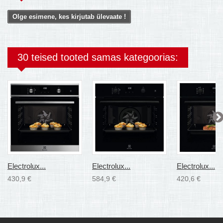
Olge esimene, kes kirjutab ülevaate !
30 teised tooted samas kategoorias:
Electrolux...
Electrolux...
Electrolux...
430,9 €
584,9 €
420,6 €