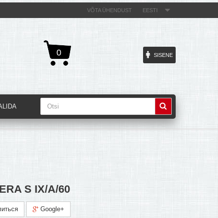
VÕTA ÜHENDUST
EESTI
0
SISENE
ALIDA
 ERA S IX/A/60
иться
Google+