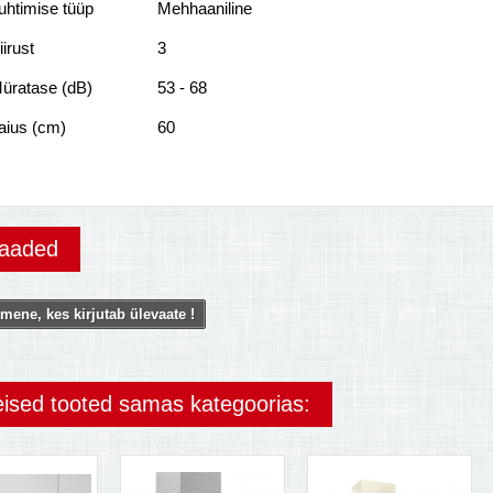
uhtimise tüüp
Mehhaaniline
iirust
3
üratase (dB)
53 - 68
aius (cm)
60
vaaded
mene, kes kirjutab ülevaate !
eised tooted samas kategoorias: