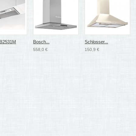
B2531M
Bosch...
Schlosser...
558,0 €
150,9 €