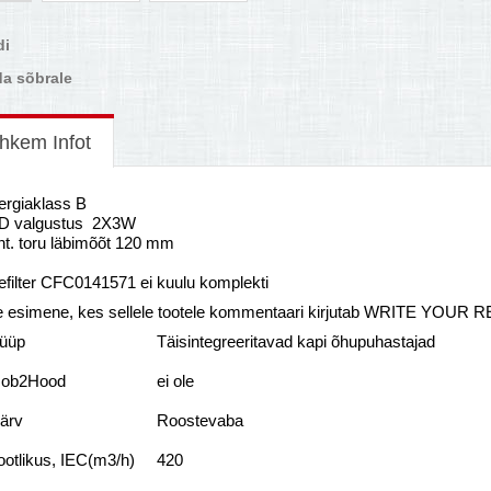
di
a sõbrale
hkem Infot
ergiaklass B
D valgustus 2X3W
nt. toru läbimõõt 120 mm
efilter CFC0141571 ei kuulu komplekti
e esimene, kes sellele tootele kommentaari kirjutab WRITE YOUR 
üüp
Täisintegreeritavad kapi õhupuhastajad
ob2Hood
ei ole
ärv
Roostеvaba
ootlikus, IEC(m3/h)
420