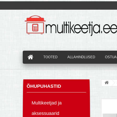
TOOTED
ALLAHINDLUSED
OSTUAB
ÕHUPUHASTID
Multikeetjad ja
aksessuaarid