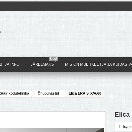
Uus!
I JA INFO
JÄRELMAKS
MIS ON MULTIKEETJA JA KUIDAS V
Suur kodutehnika
Õhupuhastid
Elica ERA S IX/A/60
Elica
Подел