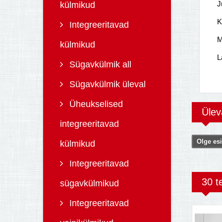
J
külmikud
K
Integreeritavad
M
külmikud
L
Sügavkülmik all
Sügavkülmik üleval
Üheukselised
Üle
integreeritavad
Olge esi
külmikud
Integreeritavad
30 t
sügavkülmikud
Integreeritavad