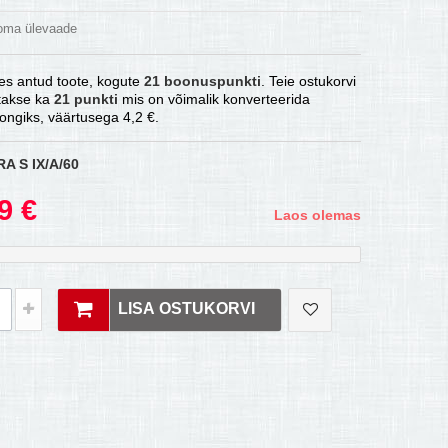
 oma ülevaade
es antud toote, kogute
21
boonuspunkti
. Teie ostukorvi
atakse ka
21
punkti
mis on võimalik konverteerida
ongiks, väärtusega
4,2 €
.
RA S IX/A/60
9 €
Laos olemas
LISA OSTUKORVI