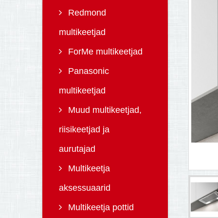
Redmond
multikeetjad
ForMe multikeetjad
Panasonic
multikeetjad
Muud multikeetjad,
riisikeetjad ja
aurutajad
Multikeetja
aksessuaarid
Multikeetja pottid