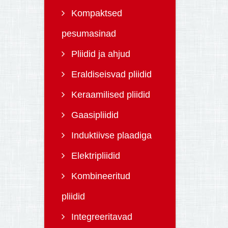
Kompaktsed
pesumasinad
Pliidid ja ahjud
Eraldiseisvad pliidid
Keraamilised pliidid
Gaasipliidid
Induktiivse plaadiga
Elektripliidid
Kombineeritud
pliidid
Integreeritavad