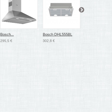
Bosch...
Bosch DHL555BL
AEG TYPE 15
295,5 €
302,8 €
41,3 €