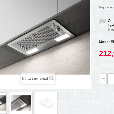
Kirjutage
Ost
lis
kup
Model
E
212,
Näita suuremat