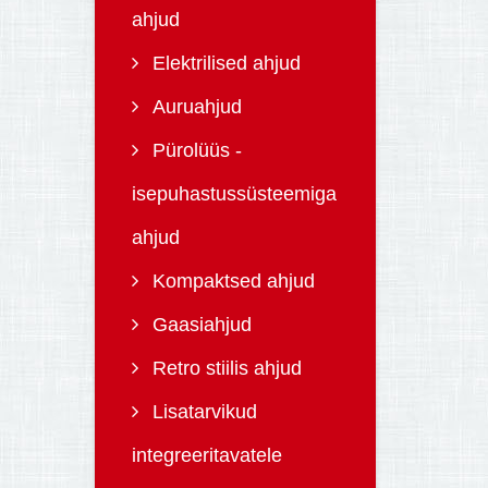
ahjud
Elektrilised ahjud
Auruahjud
Pürolüüs -
isepuhastussüsteemiga
ahjud
Kompaktsed ahjud
Gaasiahjud
Retro stiilis ahjud
Lisatarvikud
integreeritavatele