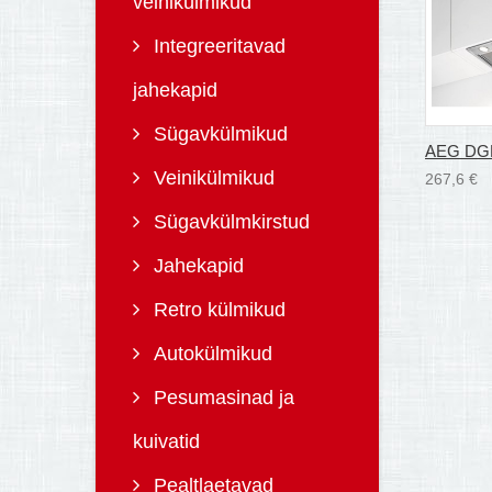
veinikülmikud
Integreeritavad
jahekapid
Sügavkülmikud
AEG DG
Veinikülmikud
267,6 €
Sügavkülmkirstud
Jahekapid
Retro külmikud
Autokülmikud
Pesumasinad ja
kuivatid
Pealtlaetavad