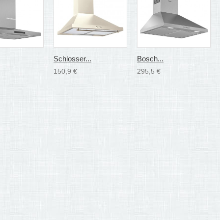
Schlosser...
Bosch...
150,9 €
295,5 €