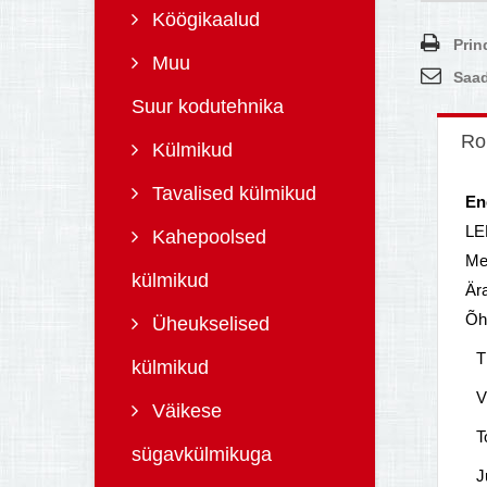
Köögikaalud
Prin
Muu
Saad
Suur kodutehnika
Ro
Külmikud
Tavalised külmikud
En
LE
Kahepoolsed
Me
külmikud
Ära
Õh
Üheukselised
T
külmikud
V
Väikese
T
sügavkülmikuga
J