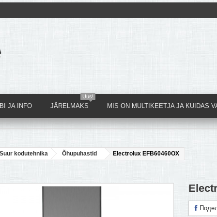
Uus!
I JA INFO
JÄRELMAKS
MIS ON MULTIKEETJA JA KUIDAS V
Suur kodutehnika
Õhupuhastid
Electrolux EFB60460OX
Elect
Подел