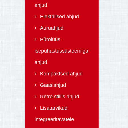
ahjud
Elektrilised ahjud
Auruahjud
Pürolüüs -
isepuhastussüsteemiga
ahjud
Kompaktsed ahjud
Gaasiahjud
Retro stiilis ahjud
Lisatarvikud
integreeritavatele