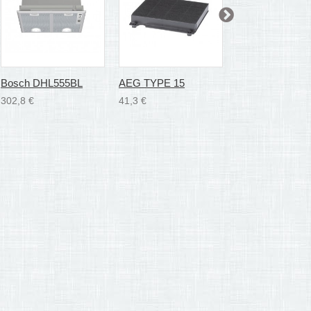
Bosch DHL555BL
AEG TYPE 15
Bosch DHZ730
302,8 €
41,3 €
35,1 €