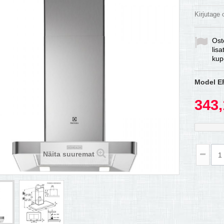
Kirjutage
Ost
lis
kup
Model
E
343,
Näita suuremat