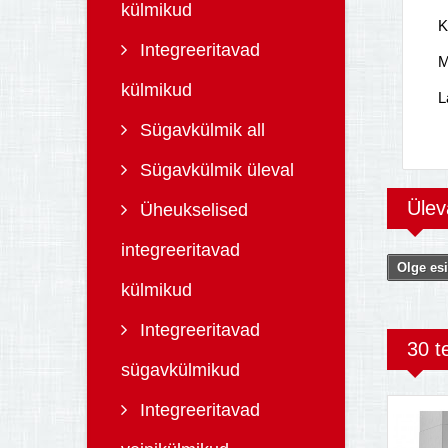
külmikud
K
Integreeritavad
M
külmikud
L
Sügavkülmik all
Sügavkülmik üleval
Üle
Üheukselised
integreeritavad
Olge esi
külmikud
Integreeritavad
30 t
sügavkülmikud
Integreeritavad