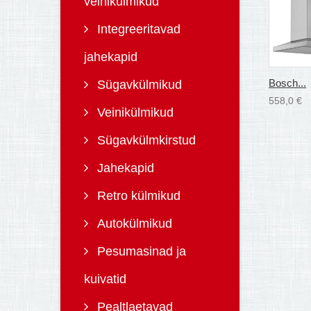
veinikülmikud
Integreeritavad
jahekapid
Bosch...
Sügavkülmikud
558,0 €
Veinikülmikud
Sügavkülmkirstud
Jahekapid
Retro külmikud
Autokülmikud
Pesumasinad ja
kuivatid
Pealtlaetavad