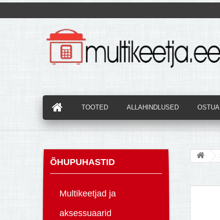
TOOTED
ALLAHINDLUSED
OSTUAB
ÕHUPUHASTID
Multikeetjad ja
aksessuaarid