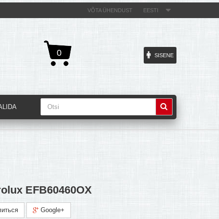
VÕTA ÜHENDUST
EESTI
0
SISENE
ALIDA
rolux EFB60460OX
иться
Google+