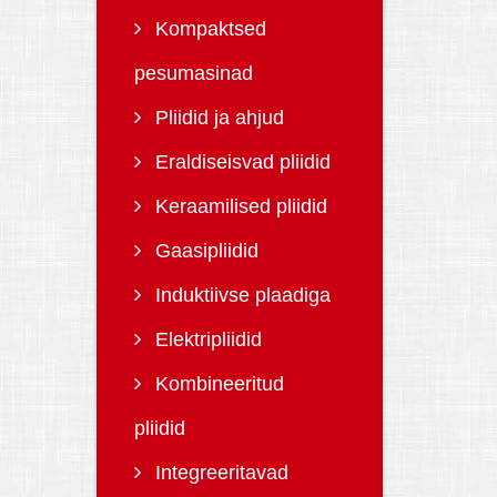
Kompaktsed
pesumasinad
Pliidid ja ahjud
Eraldiseisvad pliidid
Keraamilised pliidid
Gaasipliidid
Induktiivse plaadiga
Elektripliidid
Kombineeritud
pliidid
Integreeritavad