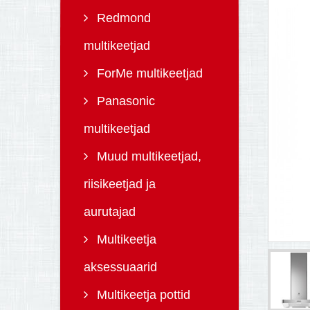
Redmond
multikeetjad
ForMe multikeetjad
Panasonic
multikeetjad
Muud multikeetjad,
riisikeetjad ja
aurutajad
Multikeetja
aksessuaarid
Multikeetja pottid