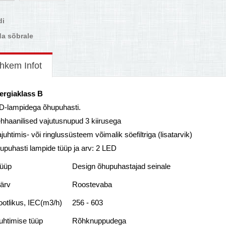
di
a sõbrale
hkem Infot
ergiaklass B
D-lampidega õhupuhasti.
hhaanilised vajutusnupud 3 kiirusega
juhtimis- või ringlussüsteem võimalik söefiltriga (lisatarvik)
upuhasti lampide tüüp ja arv: 2 LED
üüp
Design õhupuhastajad seinale
ärv
Roostеvaba
ootlikus, IEC(m3/h)
256 - 603
uhtimise tüüp
Rõhknuppudega