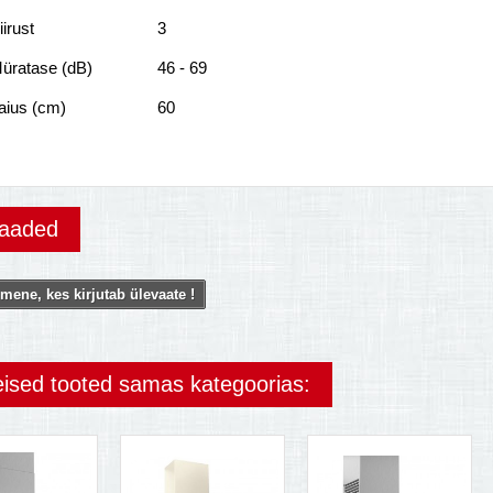
iirust
3
üratase (dB)
46 - 69
aius (cm)
60
vaaded
mene, kes kirjutab ülevaate !
eised tooted samas kategoorias: