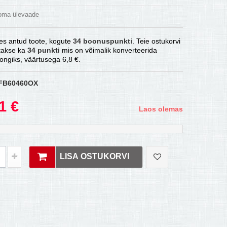
 oma ülevaade
es antud toote, kogute
34
boonuspunkti
. Teie ostukorvi
atakse ka
34
punkti
mis on võimalik konverteerida
ongiks, väärtusega
6,8 €
.
FB60460OX
1 €
Laos olemas
LISA OSTUKORVI