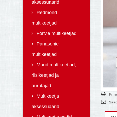
aksessuaarid
Redmond
multikeetjad
ForMe multikeetjad
Panasonic
multikeetjad
Muud multikeetjad,
riisikeetjad ja
aurutajad
Prin
Multikeetja
Saad
aksessuaarid