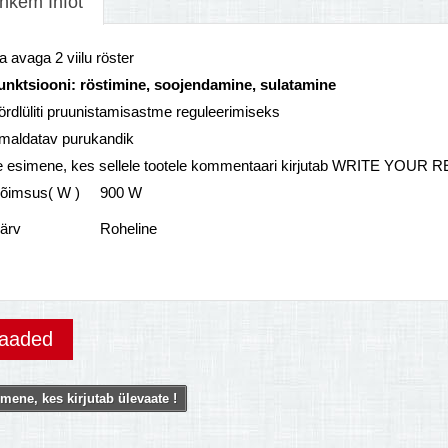
hkem Infot
a avaga 2 viilu röster
funktsiooni: röstimine, soojendamine, sulatamine
rdlüliti pruunistamisastme reguleerimiseks
maldatav purukandik
e esimene, kes sellele tootele kommentaari kirjutab WRITE YOUR 
õimsus( W )
900 W
ärv
Roheline
vaaded
mene, kes kirjutab ülevaate !