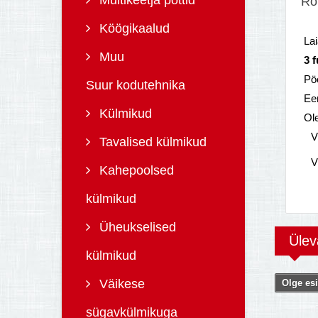
Multikeetja pottid
Ro
Köögikaalud
Lai
Muu
3 
Pöö
Suur kodutehnika
Ee
Külmikud
Ol
V
Tavalised külmikud
V
Kahepoolsed
külmikud
Üheukselised
Üle
külmikud
Väikese
Olge esi
sügavkülmikuga