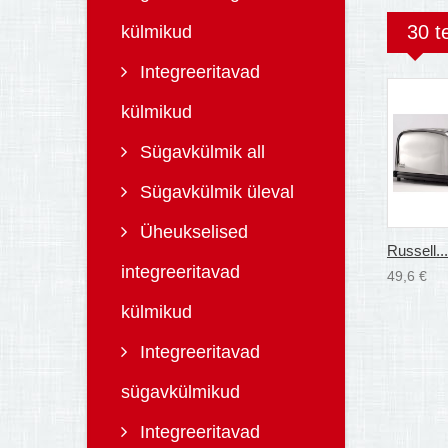
30 t
külmikud
Integreeritavad
külmikud
Sügavkülmik all
Sügavkülmik üleval
Üheukselised
Russell...
integreeritavad
49,6 €
külmikud
Integreeritavad
sügavkülmikud
Integreeritavad