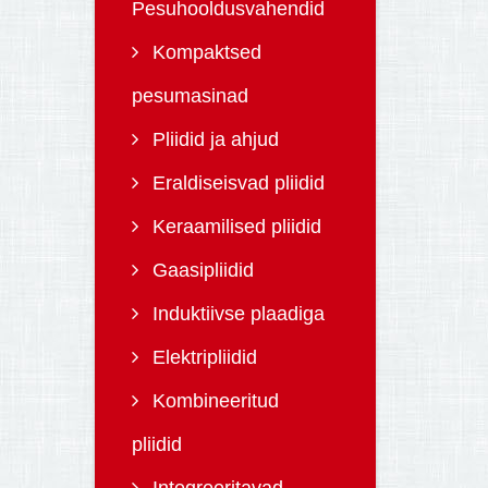
Pesuhooldusvahendid
Kompaktsed
pesumasinad
Pliidid ja ahjud
Eraldiseisvad pliidid
Keraamilised pliidid
Gaasipliidid
Induktiivse plaadiga
Elektripliidid
Kombineeritud
pliidid