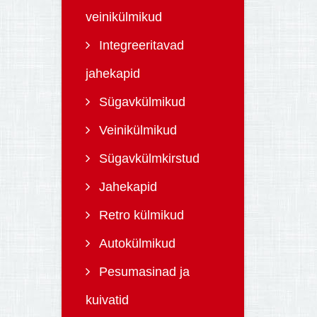
veinikülmikud
Integreeritavad
jahekapid
Sügavkülmikud
Veinikülmikud
Sügavkülmkirstud
Jahekapid
Retro külmikud
Autokülmikud
Pesumasinad ja
kuivatid