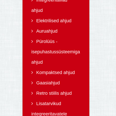
Integreeritavad
ahjud
Elektrilised ahjud
Auruahjud
Pürolüüs -
isepuhastussüsteemiga
ahjud
Kompaktsed ahjud
Gaasiahjud
Retro stiilis ahjud
Lisatarvikud
integreeritavatele