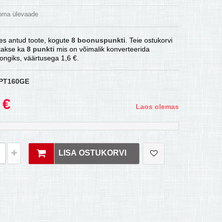
 oma ülevaade
es antud toote, kogute
8
boonuspunkti
. Teie ostukorvi
atakse ka
8
punkti
mis on võimalik konverteerida
ongiks, väärtusega
1,6 €
.
PT160GE
 €
Laos olemas
LISA OSTUKORVI