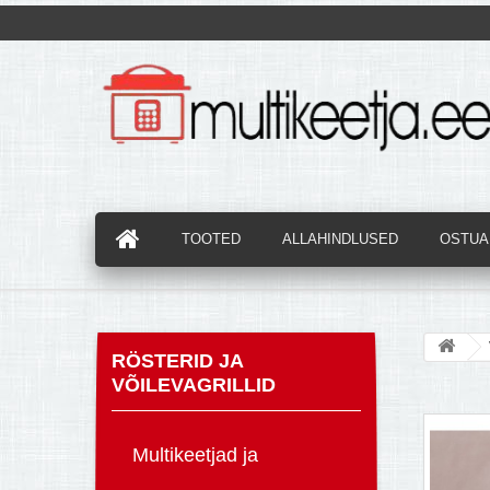
TOOTED
ALLAHINDLUSED
OSTUAB
RÖSTERID JA
VÕILEVAGRILLID
Multikeetjad ja