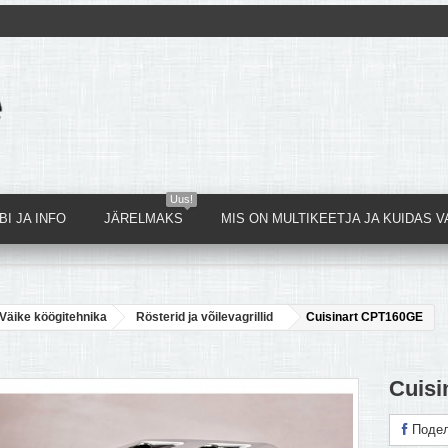
Uus!
I JA INFO
JÄRELMAKS
MIS ON MULTIKEETJA JA KUIDAS V
Väike köögitehnika
Rösterid ja võilevagrillid
Cuisinart CPT160GE
Cuisi
Подел