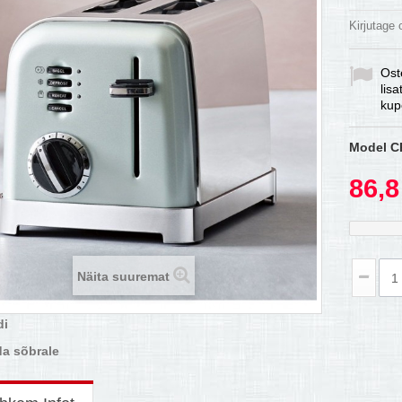
Kirjutage
Ost
lis
kup
Model
C
86,8
Näita suuremat
di
a sõbrale