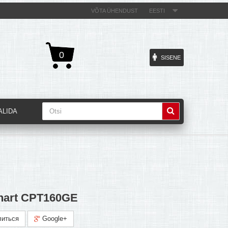
VÕTA ÜHENDUST
EESTI
0
SISENE
ALIDA
nart CPT160GE
иться
Google+