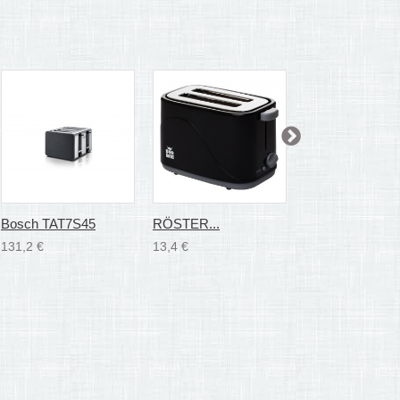
Bosch TAT7S45
RÖSTER...
Bosch TAT7403
131,2 €
13,4 €
56,8 €