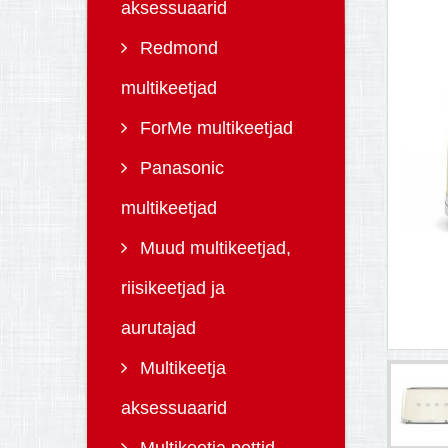
aksessuaarid
Redmond
multikeetjad
ForMe multikeetjad
Panasonic
multikeetjad
Muud multikeetjad,
riisikeetjad ja
aurutajad
Multikeetja
aksessuaarid