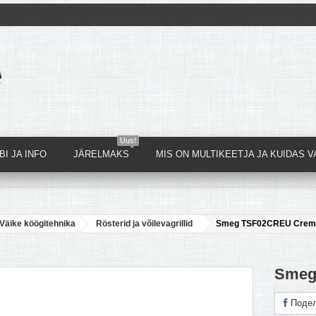
Uus!
I JA INFO
JÄRELMAKS
MIS ON MULTIKEETJA JA KUIDAS V
Väike köögitehnika
Rösterid ja võilevagrillid
Smeg TSF02CREU Crem
Smeg
Подел