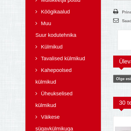
Multikeetja pottid
Köögikaalud
Prin
Saad
Muu
Suur kodutehnika
Külmikud
Tavalised külmikud
Üle
Kahepoolsed
Olge esi
külmikud
Üheukselised
30 t
külmikud
Väikese
sügavkülmikuga