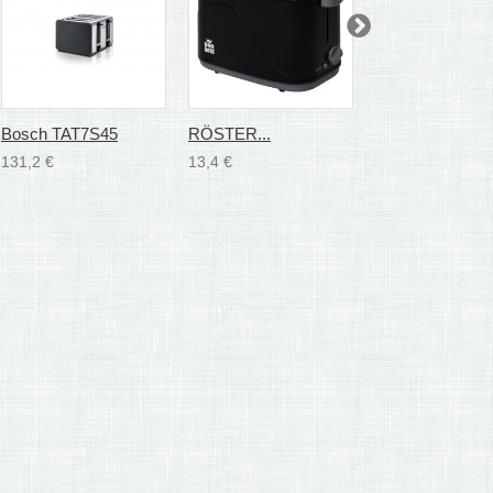
Bosch TAT7S45
RÖSTER...
Bosch TAT7403
131,2 €
13,4 €
56,8 €