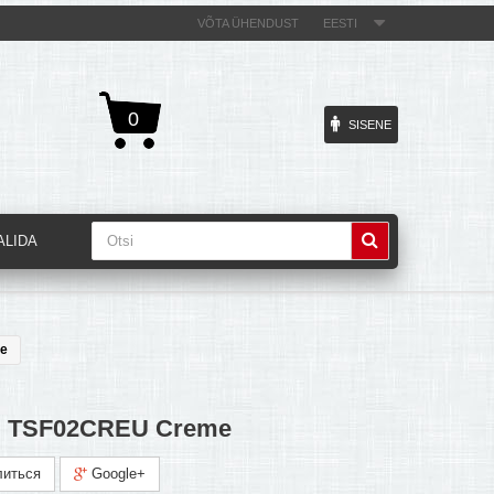
VÕTA ÜHENDUST
EESTI
0
SISENE
ALIDA
e
 TSF02CREU Creme
иться
Google+