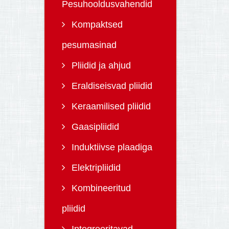
Pesuhooldusvahendid
Kompaktsed
pesumasinad
Pliidid ja ahjud
Eraldiseisvad pliidid
Keraamilised pliidid
Gaasipliidid
Induktiivse plaadiga
Elektripliidid
Kombineeritud
pliidid