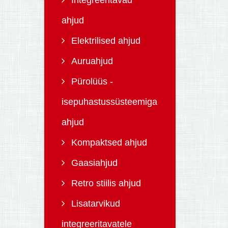
Integreeritavad
ahjud
Elektrilised ahjud
Auruahjud
Pürolüüs -
isepuhastussüsteemiga
ahjud
Kompaktsed ahjud
Gaasiahjud
Retro stiilis ahjud
Lisatarvikud
integreeritavatele