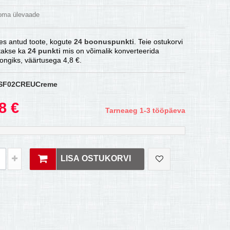
 oma ülevaade
es antud toote, kogute
24
boonuspunkti
. Teie ostukorvi
atakse ka
24
punkti
mis on võimalik konverteerida
ongiks, väärtusega
4,8 €
.
SF02CREUCreme
8 €
Tarneaeg 1-3 tööpäeva
LISA OSTUKORVI