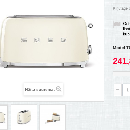
Kirjutage
Ost
lis
kup
Model
T
241,
Näita suuremat