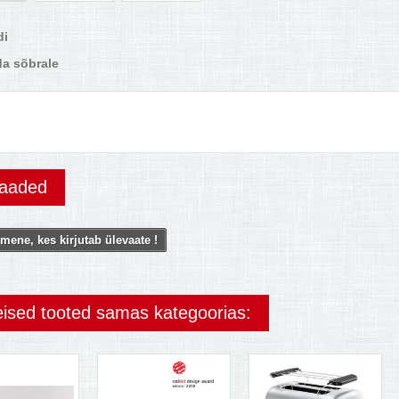
di
a sõbrale
vaaded
mene, kes kirjutab ülevaate !
eised tooted samas kategoorias: