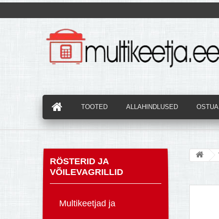
TOOTED
ALLAHINDLUSED
OSTUAB
RÖSTERID JA
VÕILEVAGRILLID
Multikeetjad ja