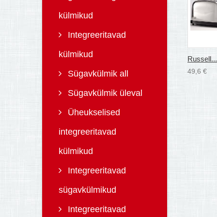
külmikud
Integreeritavad
külmikud
Russell...
49,6 €
Sügavkülmik all
Sügavkülmik üleval
Üheukselised
integreeritavad
külmikud
Integreeritavad
sügavkülmikud
Integreeritavad