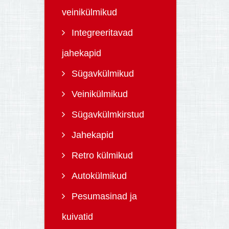
veinikülmikud
Integreeritavad
jahekapid
Sügavkülmikud
Veinikülmikud
Sügavkülmkirstud
Jahekapid
Retro külmikud
Autokülmikud
Pesumasinad ja
kuivatid