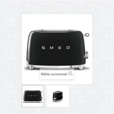
MULTIKEETJA.EE OSTUABI
KONTAKTID JA REKVISIIDID
BOONUSPROGRAMM
+
TÕUKERATAD
Näita suuremat