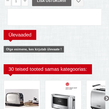
LISA OSTUKORVI
Ülevaaded
Olge esimene, kes kirjutab ülevaate !
30 teised tooted samas kategoorias: