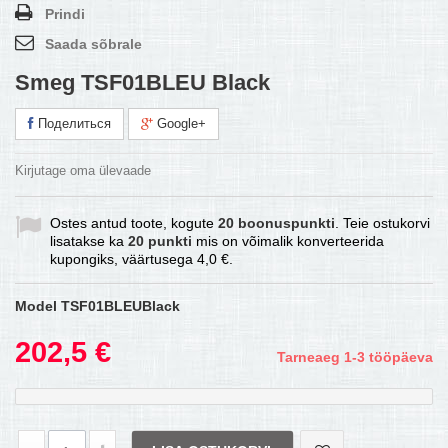
Prindi
Saada sõbrale
Smeg TSF01BLEU Black
Поделиться
Google+
Kirjutage oma ülevaade
Ostes antud toote, kogute
20
boonuspunkti
. Teie ostukorvi
lisatakse ka
20
punkti
mis on võimalik konverteerida
kupongiks, väärtusega
4,0 €
.
Model
TSF01BLEUBlack
202,5 €
Tarneaeg 1-3 tööpäeva