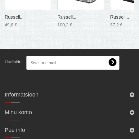
Russell...
Russell...
Russell...
49,6 €
100,2 €
37,2 €
Uudiskiri
Informatsioon
Minu konto
Poe info