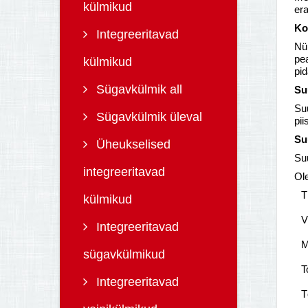
külmikud
era
Ko
Integreeritavad
Nüü
pe
külmikud
pi
Sügavkülmik all
Su
Su
Sügavkülmik üleval
pi
Su
Üheukselised
Suu
integreeritavad
Ol
T
külmikud
V
Integreeritavad
M
sügavkülmikud
T
Integreeritavad
T