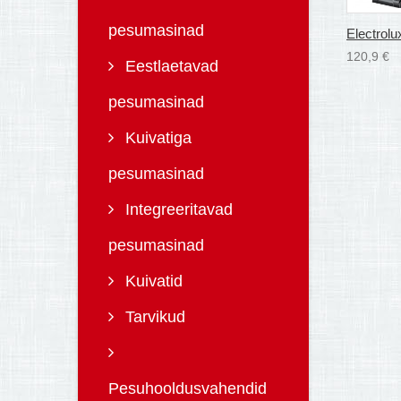
pesumasinad
Electrolux
120,9 €
Eestlaetavad
pesumasinad
Kuivatiga
pesumasinad
Integreeritavad
pesumasinad
Kuivatid
Tarvikud
Pesuhooldusvahendid