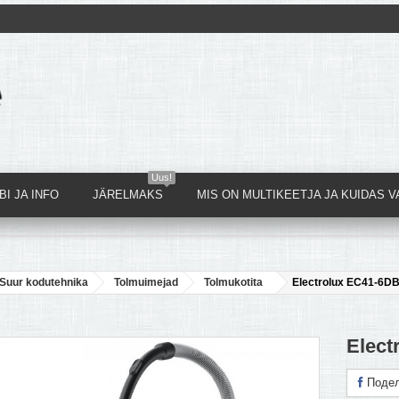
Uus!
I JA INFO
JÄRELMAKS
MIS ON MULTIKEETJA JA KUIDAS V
Suur kodutehnika
Tolmuimejad
Tolmukotita
Electrolux EC41-6D
Elect
Подел