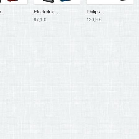
...
Electrolux...
Philips...
97,1 €
120,9 €