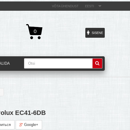
VÕTA ÜHENDUST
EESTI
0
SISENE
ALIDA
B
rolux EC41-6DB
иться
Google+