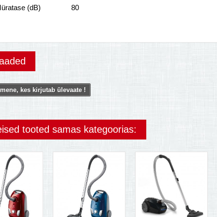
üratase (dB)
80
vaaded
mene, kes kirjutab ülevaate !
eised tooted samas kategoorias: