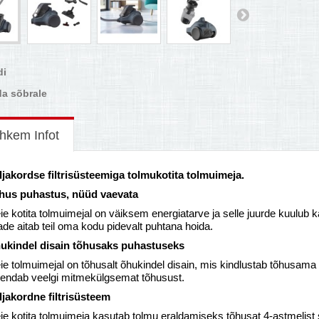
di
a sõbrale
hkem Infot
ljakordse filtrisüsteemiga tolmukotita tolmuimeja.
hus puhastus, nüüd vaevata
e kotita tolmuimejal on väiksem energiatarve ja selle juurde kuulub 
de aitab teil oma kodu pidevalt puhtana hoida.
ukindel disain tõhusaks puhastuseks
e tolmuimejal on tõhusalt õhukindel disain, mis kindlustab tõhusama
hendab veelgi mitmekülgsemat tõhusust.
ljakordne filtrisüsteem
ie kotita tolmuimeja kasutab tolmu eraldamiseks tõhusat 4-astmelist