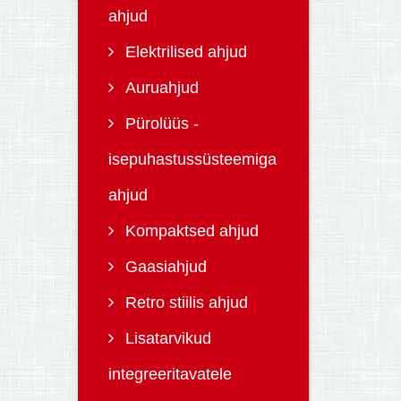
ahjud
Elektrilised ahjud
Auruahjud
Pürolüüs -
isepuhastussüsteemiga
ahjud
Kompaktsed ahjud
Gaasiahjud
Retro stiilis ahjud
Lisatarvikud
integreeritavatele