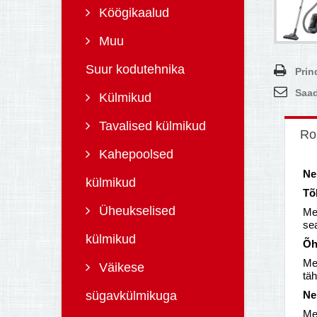
Köögikaalud
Muu
Suur kodutehnika
Prin
Saad
Külmikud
Tavalised külmikud
Ro
Kahepoolsed
Ne
külmikud
Tõ
Üheukselised
Mei
sea
külmikud
Õh
Mei
Väikese
tä
sügavkülmikuga
Ne
Me