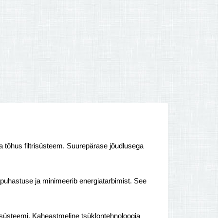
ka tõhus filtrisüsteem. Suurepärase jõudlusega
 puhastuse ja minimeerib energiatarbimist. See
 süsteemi. Kaheastmeline tsüklontehnoloogia