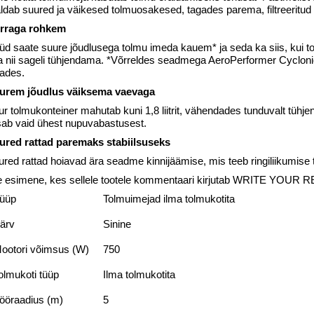
ldab suured ja väikesed tolmuosakesed, tagades parema, filtreeritud
rraga rohkem
d saate suure jõudlusega tolmu imeda kauem* ja seda ka siis, kui tol
a nii sageli tühjendama. *Võrreldes seadmega AeroPerformer Cyclo
dades.
urem jõudlus väiksema vaevaga
ur tolmukonteiner mahutab kuni 1,8 liitrit, vähendades tunduvalt tü
isab vaid ühest nupuvabastusest.
ured rattad paremaks stabiilsuseks
red rattad hoiavad ära seadme kinnijäämise, mis teeb ringiliikumise 
e esimene, kes sellele tootele kommentaari kirjutab WRITE YOUR 
üüp
Tolmuimejad ilma tolmukotita
ärv
Sinine
ootori võimsus (W)
750
olmukoti tüüp
Ilma tolmukotita
ööraadius (m)
5