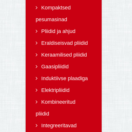
Kompaktsed
pesumasinad
Pliidid ja ahjud
Eraldiseisvad pliidid
Keraamilised pliidid
Gaasipliidid
Induktiivse plaadiga
Elektripliidid
Kombineeritud
pliidid
Integreeritavad