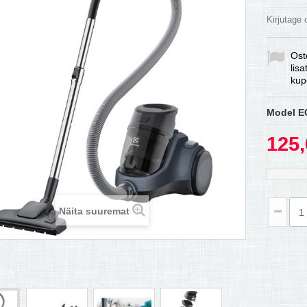
Kirjutage
Ost
lis
kup
Model
E
125,
Näita suuremat