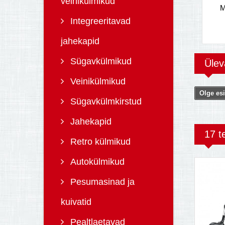
veinikülmikud
M
Integreeritavad
jahekapid
Sügavkülmikud
Üle
Veinikülmikud
Olge esi
Sügavkülmkirstud
Jahekapid
17 t
Retro külmikud
Autokülmikud
Pesumasinad ja
kuivatid
Pealtlaetavad