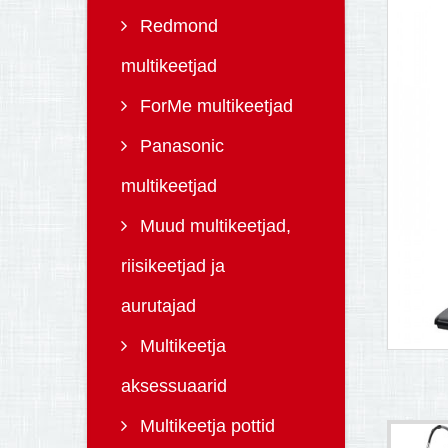
Redmond
multikeetjad
ForMe multikeetjad
Panasonic
multikeetjad
Muud multikeetjad,
riisikeetjad ja
aurutajad
Multikeetja
aksessuaarid
Multikeetja pottid