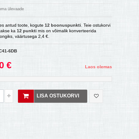
 oma ülevaade
es antud toote, kogute
12
boonuspunkti
. Teie ostukorvi
atakse ka
12
punkti
mis on võimalik konverteerida
ongiks, väärtusega
2,4 €
.
C41-6DB
0 €
Laos olemas
LISA OSTUKORVI