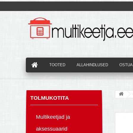
TOOTED
ALLAHINDLUSED
OSTUAB
TOLMUKOTITA
Multikeetjad ja
aksessuaarid