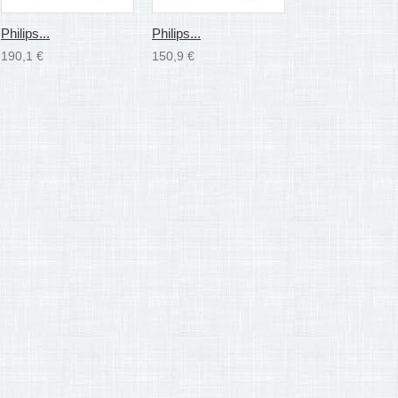
Philips...
Philips...
Electrolux...
190,1 €
150,9 €
110,6 €