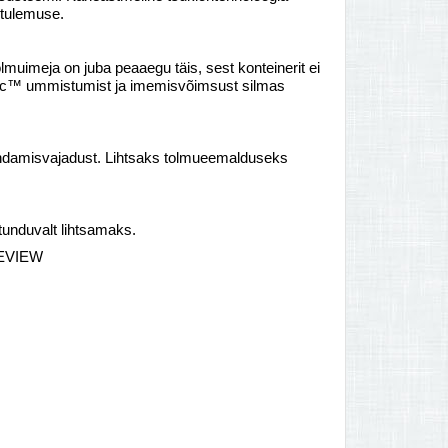
 tulemuse.
muimeja on juba peaaegu täis, sest konteinerit ei
nic™ ummistumist ja imemisvõimsust silmas
hjendamisvajadust. Lihtsaks tolmueemalduseks
tunduvalt lihtsamaks.
REVIEW