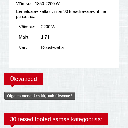
Võimsus: 1850-2200 W
Eemaldatav katlakivifilter 90 kraadi avatav, lihtne
puhastada
Võimsus
2200 W
Maht
1,7 l
Värv
Roostevaba
Ülevaaded
Olge esimene, kes kirjutab ülevaate !
30 teised tooted samas kategoorias: