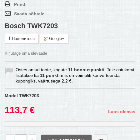
Prindi
Saada sõbrale
Bosch TWK7203
Поделиться
Google+
Kirjutage oma ülevaade
Ostes antud toote, kogute
11
boonuspunkti
. Teie ostukorvi
lisatakse ka
11
punkti
mis on võimalik konverteerida
kupongiks, väärtusega
2,2 €
.
Model
TWK7203
113,7 €
Laos olemas