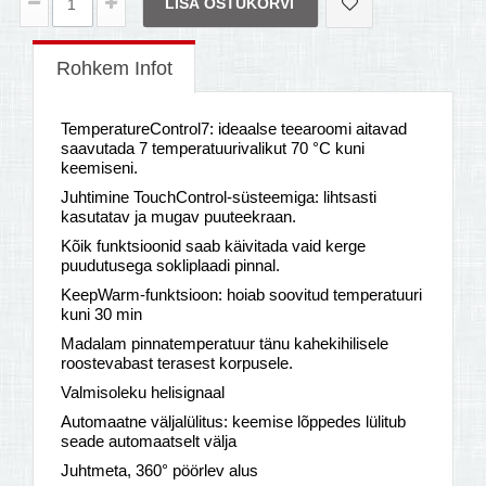
LISA OSTUKORVI
Rohkem Infot
TemperatureControl7: ideaalse teearoomi aitavad
saavutada 7 temperatuurivalikut 70 °C kuni
keemiseni.
Juhtimine TouchControl-süsteemiga: lihtsasti
kasutatav ja mugav puuteekraan.
Kõik funktsioonid saab käivitada vaid kerge
puudutusega sokliplaadi pinnal.
KeepWarm-funktsioon: hoiab soovitud temperatuuri
kuni 30 min
Madalam pinnatemperatuur tänu kahekihilisele
roostevabast terasest korpusele.
Valmisoleku helisignaal
Automaatne väljalülitus: keemise lõppedes lülitub
seade automaatselt välja
Juhtmeta, 360° pöörlev alus