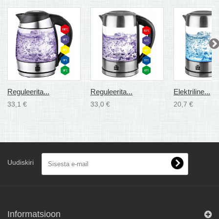
Reguleerita...
Reguleerita...
Elektriline...
33,1 €
33,0 €
20,7 €
Uudiskiri
Informatsioon