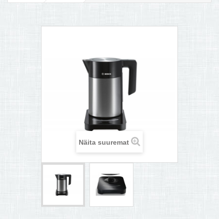
MULTIKEETJA.EE OSTUABI
KONTAKTID JA REKVISIIDID
BOONUSPROGRAMM
+
TÕUKERATAD
Näita suuremat