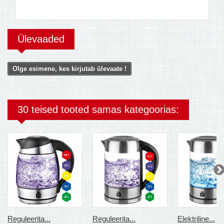
Ülevaaded
Olge esimene, kes kirjutab ülevaate !
30 teised tooted samas kategoorias:
Reguleerita...
Reguleerita...
Elektriline...