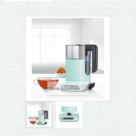
MULTIKEETJA.EE OSTUABI
KONTAKTID JA REKVISIIDID
BOONUSPROGRAMM
+
TÕUKERATAD
Näita suuremat