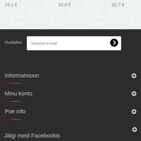
33,1 €
33,0 €
20,7 €
Uudiskiri
Informatsioon
Minu konto
Poe info
Jälgi meid Facebookis