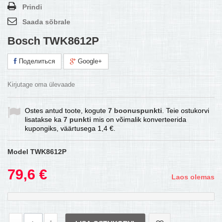
Prindi
Saada sõbrale
Bosch TWK8612P
Поделиться
Google+
Kirjutage oma ülevaade
Ostes antud toote, kogute
7
boonuspunkti
. Teie ostukorvi
lisatakse ka
7
punkti
mis on võimalik konverteerida
kupongiks, väärtusega
1,4 €
.
Model
TWK8612P
79,6 €
Laos olemas