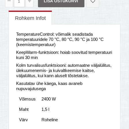
LISA OSTUKORVI
Rohkem Infot
TemperatureControl: võimalik seadistada
temperatuuridele 70 °C, 80 °C, 90 °C ja 100 °C
(keemistemperatuur)
KeepWarm-funktsioon: hoiab soovitud temperatuuri
kuni 30 min
Kolm turvalisusfunktsiooni: automaatne väljalülitus,
ülekuumenemis- ja kuivaltkeemise kaitse,
väljalülitus, kui kann aluselt tõstetakse.
Kasutatav ühe käega, kaas avaneb
nupuvajutusega
Võimsus
2400 W
Maht
1,5 l
Värv
Roheline