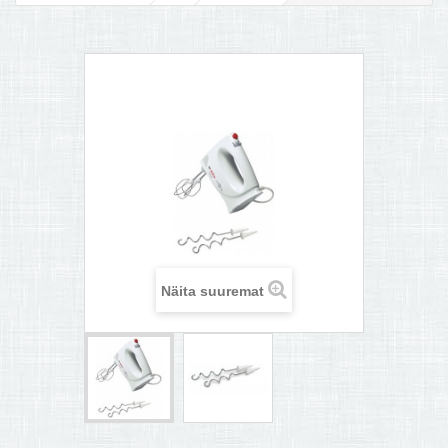
MULTIKEETJA.EE OSTUABI
KONTAKTID JA REKVISIIDID
BOONUSPROGRAMM
+
TÕUKERATAD
Näita suuremat