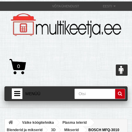
VÕTA ÜHENDUST
EESTI
0
MENÜÜ
AVALEHT
+
TOOTED
Väike köögitehnika
Plasma telerid
+
MULTIKEETJAST JA SELLE OMADUSEST
Blenderid ja mikserid
3D
Mikserid
BOSCH MFQ-3010