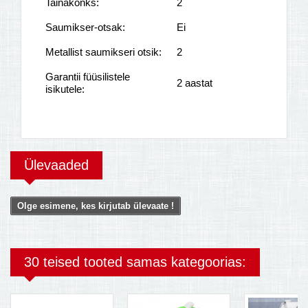
Tainakonks:
2
Saumikser-otsak:
Ei
Metallist saumikseri otsik:
2
Garantii füüsilistele
2 aastat
isikutele:
Ülevaaded
Olge esimene, kes kirjutab ülevaate !
30 teised tooted samas kategoorias: