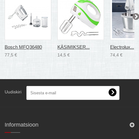
Bosch MFQ36480
KÄSIMIKSER...
Electrolux...
77,5 €
14,5 €
74,4 €
Uudiskiri
Informatsioon