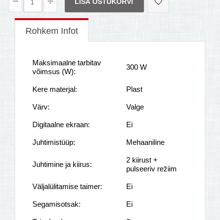
LISA OSTUKORVI
Rohkem Infot
Maksimaalne tarbitav
300 W
võimsus (W):
Kere materjal:
Plast
Värv:
Valge
Digitaalne ekraan:
Ei
Juhtimistüüp:
Mehaaniline
2 kiirust +
Juhtimine ja kiirus:
pulseeriv režiim
Väljalülitamise taimer:
Ei
Segamisotsak:
Ei