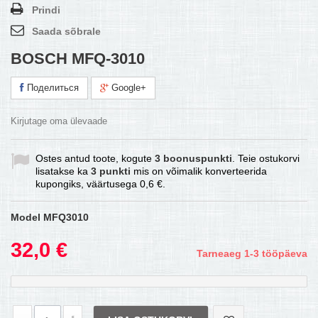
Prindi
Saada sõbrale
BOSCH MFQ-3010
Поделиться
Google+
Kirjutage oma ülevaade
Ostes antud toote, kogute
3
boonuspunkti
. Teie ostukorvi
lisatakse ka
3
punkti
mis on võimalik konverteerida
kupongiks, väärtusega
0,6 €
.
Model
MFQ3010
32,0 €
Tarneaeg 1-3 tööpäeva