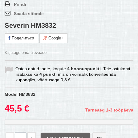
Prindi
Saada sõbrale
Severin HM3832
Поделиться
Google+
Kirjutage oma ülevaade
Ostes antud toote, kogute
4
boonuspunkti
. Teie ostukorvi
lisatakse ka
4
punkti
mis on võimalik konverteerida
kupongiks, väärtusega
0,8 €
.
Model
HM3832
45,5 €
Tarneaeg 1-3 tööpäeva