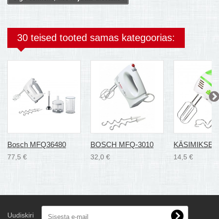
30 teised tooted samas kategoorias:
Bosch MFQ36480
BOSCH MFQ-3010
KÄSIMIKSER.
77,5 €
32,0 €
14,5 €
Uudiskiri