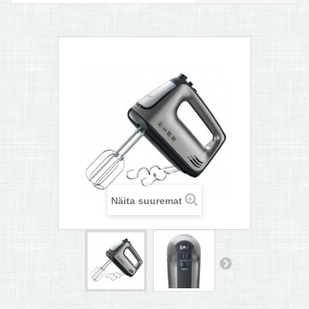
MULTIKEETJA.EE OSTUABI
KONTAKTID JA REKVISIIDID
BOONUSPROGRAMM
+
TÕUKERATAD
Näita suuremat