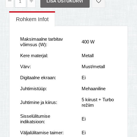
LISA OSTUKORVI
Rohkem Infot
Maksimaalne tarbitav
400 W
võimsus (W):
Kere materjal:
Metall
Värv:
Must/metall
Digitaalne ekraan:
Ei
Juhtimistüüp:
Mehaaniline
5 kiirust + Turbo
Juhtimine ja kiirus:
režiim
Sisselülitumise
Ei
indikatsioon:
Väljalülitamise taimer:
Ei