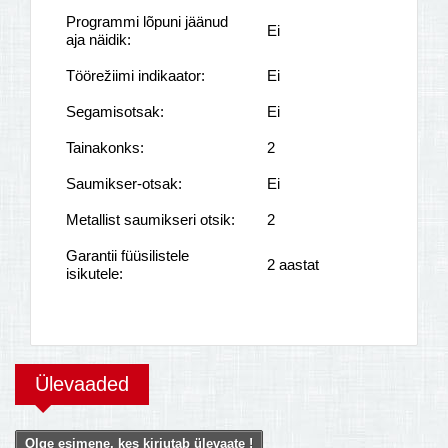
Programmi lõpuni jäänud
Ei
aja näidik:
Töörežiimi indikaator:
Ei
Segamisotsak:
Ei
Tainakonks:
2
Saumikser-otsak:
Ei
Metallist saumikseri otsik:
2
Garantii füüsilistele
2 aastat
isikutele:
Ülevaaded
Olge esimene, kes kirjutab ülevaate !