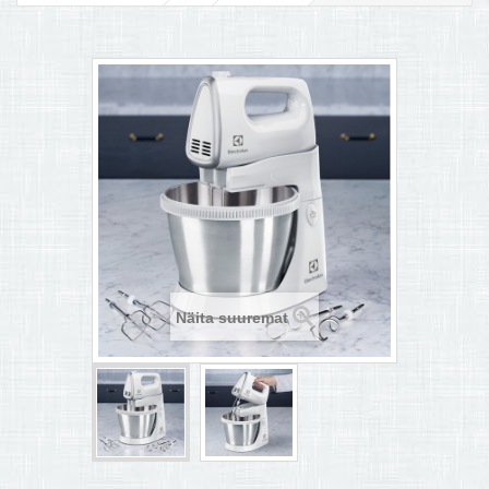
MULTIKEETJA.EE OSTUABI
KONTAKTID JA REKVISIIDID
BOONUSPROGRAMM
+
TÕUKERATAD
Näita suuremat