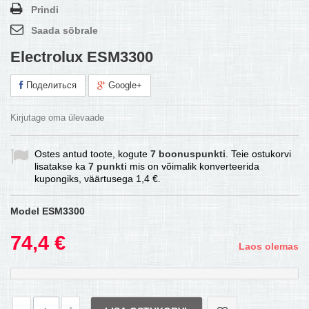
Prindi
Saada sõbrale
Electrolux ESM3300
Поделиться
Google+
Kirjutage oma ülevaade
Ostes antud toote, kogute
7
boonuspunkti
. Teie ostukorvi
lisatakse ka
7
punkti
mis on võimalik konverteerida
kupongiks, väärtusega
1,4 €
.
Model
ESM3300
74,4 €
Laos olemas