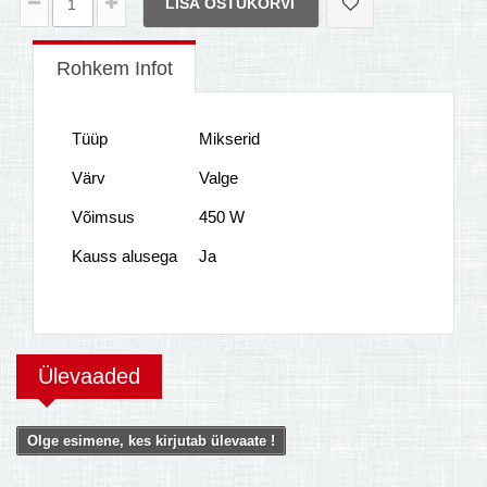
LISA OSTUKORVI
Rohkem Infot
Tüüp
Mikserid
Värv
Valge
Võimsus
450 W
Kauss alusega
Ja
Ülevaaded
Olge esimene, kes kirjutab ülevaate !