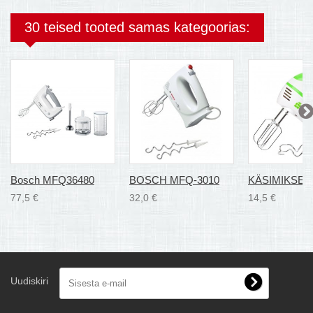
30 teised tooted samas kategoorias:
Bosch MFQ36480
BOSCH MFQ-3010
KÄSIMIKSER.
77,5 €
32,0 €
14,5 €
Uudiskiri